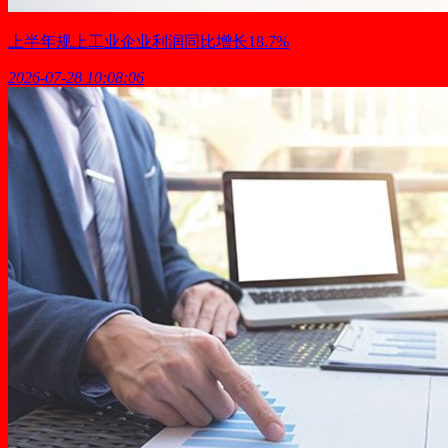
上半年规上工业企业利润同比增长18.7%
2026-07-28 10:08:06