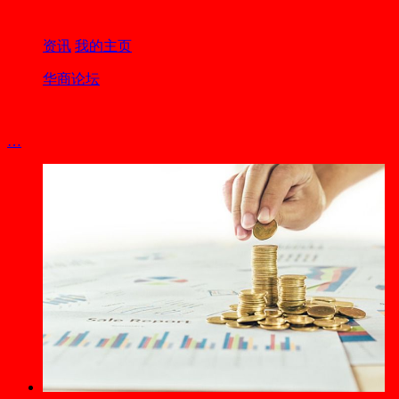
资讯
我的主页
华商论坛
…