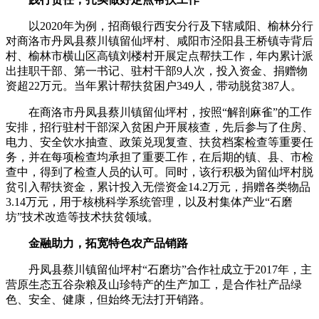
以2020年为例，招商银行西安分行及下辖咸阳、榆林分行
对商洛市丹凤县蔡川镇留仙坪村、咸阳市泾阳县王桥镇寺背后
村、榆林市横山区高镇刘楼村开展定点帮扶工作，年内累计派
出挂职干部、第一书记、驻村干部9人次，投入资金、捐赠物
资超22万元。当年累计帮扶贫困户349人，带动脱贫387人。
在商洛市丹凤县蔡川镇留仙坪村，按照“解剖麻雀”的工作
安排，招行驻村干部深入贫困户开展核查，先后参与了住房、
电力、安全饮水抽查、政策兑现复查、扶贫档案检查等重要任
务，并在每项检查均承担了重要工作，在后期的镇、县、市检
查中，得到了检查人员的认可。同时，该行积极为留仙坪村脱
贫引入帮扶资金，累计投入无偿资金14.2万元，捐赠各类物品
3.14万元，用于核桃科学系统管理，以及村集体产业“石磨
坊”技术改造等技术扶贫领域。
金融助力，拓宽特色农产品销路
丹凤县蔡川镇留仙坪村“石磨坊”合作社成立于2017年，主
营原生态五谷杂粮及山珍特产的生产加工，是合作社产品绿
色、安全、健康，但始终无法打开销路。