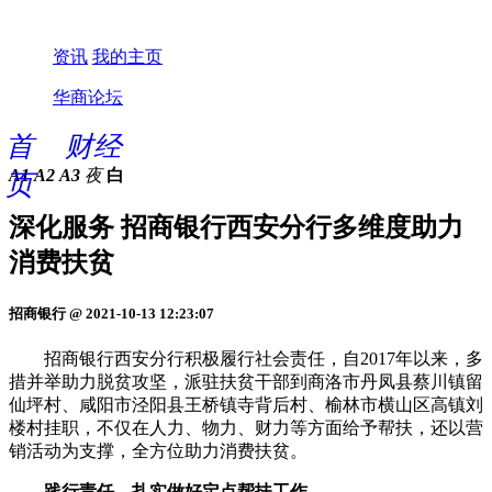
资讯
我的主页
华商论坛
首
财经
A1
A2
A3
夜
白
页
深化服务 招商银行西安分行多维度助力
消费扶贫
招商银行 @ 2021-10-13 12:23:07
招商银行西安分行积极履行社会责任，自2017年以来，多
措并举助力脱贫攻坚，派驻扶贫干部到商洛市丹凤县蔡川镇留
仙坪村、咸阳市泾阳县王桥镇寺背后村、榆林市横山区高镇刘
楼村挂职，不仅在人力、物力、财力等方面给予帮扶，还以营
销活动为支撑，全方位助力消费扶贫。
践行责任，扎实做好定点帮扶工作