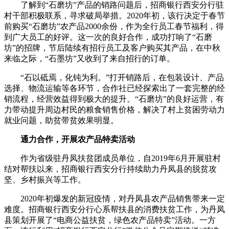
了解到“石磨坊”产品的销路问题后，招商银行西安分行驻
村干部积极联系，寻求破局举措。2020年初，该行决定于春节
前购买“石磨坊”农产品2000余份，作为全行员工春节福利，得
到广大员工的好评。这一次的良好合作，成功打响了“石磨
坊”的招牌，节后陆续有招行员工及客户购买其产品，在中秋
来临之际，“石墨坊”又收到了来自招行的订单。
“石以砥焉，化钝为利。”打开销路后，在包装设计、产品
选择、物流运输等各环节，合作社已经探索出了一套完整的经
销流程，经营效益得到极大的提升。“石磨坊”的良好运营，有
力带动提升周边村民的粮食销售价格，解决了村上贫困劳动力
就业问题，助贫带贫效果明显。
通力合作，开展农产品特卖活动
作为省级驻丹凤扶贫团成员单位，自2019年6月开展驻村
结对帮扶以来，招商银行西安分行持续助力丹凤县的脱贫攻
坚、乡村振兴等工作。
2020年初爆发的新冠疫情，对丹凤县农产品销售带来一定
难度。招商银行西安分行心系帮扶县的消费扶贫工作，为丹凤
县策划开展了“电商公益扶贫，绿色农产品特卖”活动。一方