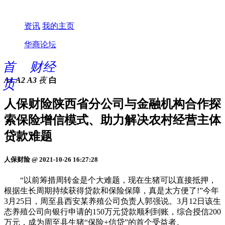
资讯
我的主页
华商论坛
首
财经
A1
A2
A3
夜
白
页
人保财险陕西省分公司与金融机构合作探
索保险增信模式、助力解决农村经营主体
贷款难题
人保财险 @ 2021-10-26 16:27:28
“以前筹措周转金是个大难题，现在生猪可以直接抵押，
根据生长周期持续获得贷款和保险保障，真是太方便了!”今年
3月25日，周至县西安某养殖公司负责人郭强说。3月12日该生
态养殖公司向银行申请的150万元贷款顺利到账，综合授信200
万元，成为周至县生猪“保险+信贷”的首个受益者。