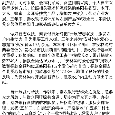
副产品。同时采取工会福利采购、食堂团膳采购、个人自主采
购等多种方式，按照相关要求和流程采购略阳县香菇、木耳、
大米、蜂蜜、金耳等扶贫产品，增加农户收入，带动产业发
展。三年来，秦农银行累计采购农副产品208万余元，消费扶
贫金额位居略阳县19家省级参扶贫单位之首。
做好智志双扶。秦农银行始终把“开展智志双扶，激发农
户内生动力”作为重要工作来抓。三年来共为“安林沟村爱心扶
志超市”落实资金19万余元。2020年9月8日至9日，在安林沟村
两委倡议的“爱心超市扶志项目”捐赠活动中，秦农银行领导高
度重视，积极响应，组织全体员工参与捐赠活动，累计捐款人
数2240人，捐款金额达16万余元。“安林沟村爱心超市”捐款人
数和捐款金额均位居略阳县152个爱心超市首位，捐款金额占
全县爱心超市项目捐款总金额的57.13%，取得了良好的社会
反响，为安林沟村开展志智双扶，激发农户内生动力做出了贡
献。
自开展驻村帮扶工作以来，秦农银行想群众之所想，急群
众之所急，与群众同呼吸共命运，切实为群众真办事、办实
事。秦农银行派驻的驻村队员，严格遵守纪律，服从安排管
理，发扬“五加二，白加黑”的精神，严格按照“户五条”“村七
条”的标准，认真落实“八个一批”帮扶政策，经常入户了解村