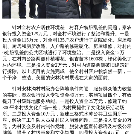
针对全村农户居住环境差，村容户貌脏乱差的问题，秦农
银行投入资金129万元，对全村环境进行了整治和提升。一是
投入资金115万元，对全村135户农户进行了庭院硬化、房屋粉
刷、厨房和厕所改造、入户路的修建硬化、房屋维修，对村内
6处脏乱差的公共区域进行了环境整治。二是投入资金12万
元，在村内公路两侧种植樱花、银杏苗木1600株，绿化美化了
村内环境。三是投入资金2万元，对村内道路两侧破旧建筑进
行拆除。以上项目的实施完成，使全村村容户貌焕然一新，一
个干净、整洁、美丽的安林沟村展现在大家的面前。
针对安林沟村村级办公阵地条件简陋，服务群众能力较差
的实际，秦农银行投入专项资金49万元，实施项目四个，有效
提升了村级阵地服务功能。一是投入资金25万元，修建了约
300平米村级文化广场一处，为村民提供了文化娱乐活动场
所。二是投入资金10万元，新建三格式水冲公共卫生厕所一
座，解决了工作队人员及村民入厕难问题。三是投入资金10万
元，为村委会及村内制作党建、脱贫攻坚宣传标语及村级公示
牌等，提升了村级形象和文化氛围。四是投入资金4万元，对