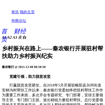
资讯
我的主页
华商论坛
首
财经
A1
A2
A3
夜
白
页
乡村振兴在路上——秦农银行开展驻村帮
扶助力乡村振兴纪实
秦农银行 @ 2021-12-08 08:58:50
党建引领，助力脱贫攻坚
打赢脱贫攻坚硬仗。自2018年5月开展驻略阳县兴州街道
安林沟村帮扶工作以来，秦农银行党委始终把驻村帮扶工作作
为重要工作来抓，多次开会专题研究、专门部署，安排主要领
导主管、专门部门主抓、派出精锐力量驻村帮扶。总行党委领
导班子不畏路途遥远，多次深入帮扶村调研指导，帮助解决帮