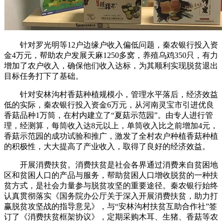
针对罗光明等12户边缘户收入偏低问题，秦农银行投入资
金4万元，帮助农户发展天麻1250多窝，养殖乌鸡350只，有力
增加了农户收入，确保他们收入达标，为其顺利实现脱贫退出
目标任务打下了基础。
针对安林沟村香菇种植规模小，管理水平落后，经济效益
低的实际，秦农银行投入资金6万元，从河南灵宝市引进优良
香菇品种1万筒，在村内建立了“夏菇示范园”。由专人进行管
理，经测算，每筒收入达8元以上，单筒收入比之前增加4元，
香菇示范园的成功试验和推广，激发了全村农户种植香菇种植
的积极性，大大提高了产业收入，取得了良好的经济效益。
开展消费扶贫。消费扶贫是社会各界通过消费来自贫困地
区和贫困人口的产品与服务，帮助贫困人口增收脱贫的一种扶
贫方式，是社会力量参与脱贫攻坚的重要途径。秦农银行始终
认真贯彻落实《国务院办公厅关于深入开展消费扶贫，助力打
赢脱贫攻坚战的指导意见》，与“安林沟村扶贫互助合作社”签
订了《消费扶贫框架协议》，定期采购木耳、生猪、香菇等农