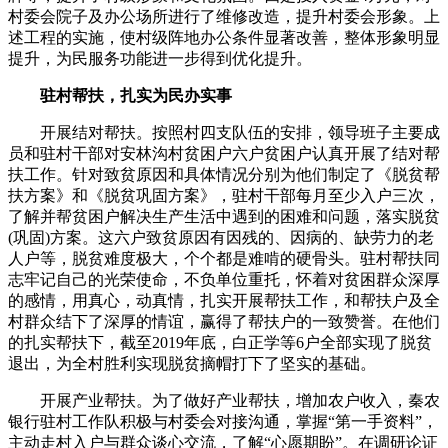
村委会院子及办公场所进行了维修改造，提升村委会形象。上
述工程的实施，使村级阵地办公条件显著改善，整体形象明显
提升，为民服务功能进一步得到优化提升。
驻村帮扶，扎实为民办实事
开展结对帮扶。按照村四支队伍的安排，领导班子主要成
员和驻村干部对安林沟村贫困户六户贫困户认真开展了结对帮
扶工作。针对致贫原因和具体情况分别为他们制定了《脱贫帮
扶方案》和《脱贫巩固方案》，驻村干部每月至少入户三次，
了解并帮贫困户解决生产生活中遇到的困难和问题，落实脱贫
(巩固)方案。这六户致贫原因有因残的、因病的、缺劳力的老
人户等，脱贫难度极大，个个都是难啃的硬骨头。驻村帮扶同
志牢记自己的光荣使命，不负单位重托，怀着对贫困群众深厚
的感情，用真心，动真情，扎实开展帮扶工作，和帮扶户及全
村群众结下了深厚的情谊，赢得了帮扶户的一致赞誉。在他们
的扎实帮扶下，截至2019年底，白正学等6户全部实现了脱贫
退出，为全村胜利实现脱贫摘帽打下了坚实的基础。
开展产业帮扶。为了做好产业帮扶，增加农户收入，秦农
银行驻村工作队积极与村委会对接沟通，掌握“第一手资料”，
主动走村入户与群众谈心交流，了解“心愿期盼”。在调研论证