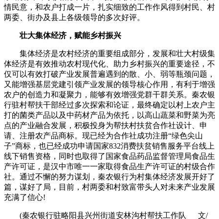
情民意，和农户打成一片，扎实细致的工作作风得到村民、村
两委、街办及县上各级领导的多次好评。
壮大集体经济，赋能乡村振兴
集体经济是农村经济的重要组成部分，发展和壮大村级集
体经济是有效推动农村现代化、助力乡村振兴的重要途径，不
仅可以有效打破产业发展普遍遇到的散、小、弱等瓶颈问题，
又能增强基层党建引领产业发展的领导核心作用，有利于增强
农户的创造力和凝聚力，能够有效增强党群干群关系。秦农银
行驻村帮扶干部经过多次探索和论证，最终确定以村上农户主
打的菌类产品以及中药材产品为依托，以高山蔬菜和野菜为亮
点的产业融合发展，积极投身为帮扶村扶贫合作社设计、申
请、注册农产品商标。现已经为合作社成功注册“绿色尖山
子”商标，也已经成功申请国家832消费扶贫销售服务平台线上
线下销售资格，同时也取得了国家食品药品监督管理局食品生
产许可证，是汉中市唯一一家取得食品生产许可证的村级合作
社。通过不懈的努力谋划，秦农银行为村集体经济发展开好了
篇，谋好了局，目前，村两委和村致富带头人对未来产业发展
充满了信心!
(秦农银行驻略阳县兴州街道安林沟村帮扶工作队 文/