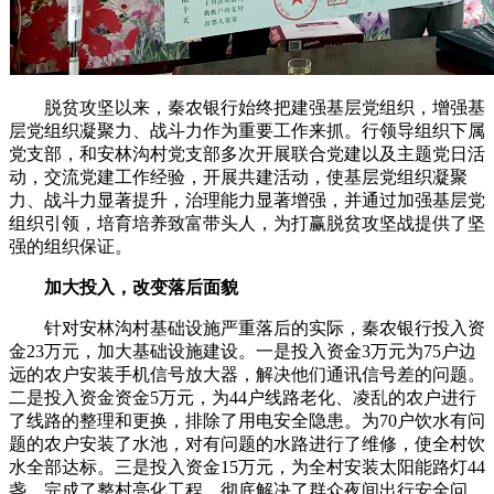
脱贫攻坚以来，秦农银行始终把建强基层党组织，增强基
层党组织凝聚力、战斗力作为重要工作来抓。行领导组织下属
党支部，和安林沟村党支部多次开展联合党建以及主题党日活
动，交流党建工作经验，开展共建活动，使基层党组织凝聚
力、战斗力显著提升，治理能力显著增强，并通过加强基层党
组织引领，培育培养致富带头人，为打赢脱贫攻坚战提供了坚
强的组织保证。
加大投入，改变落后面貌
针对安林沟村基础设施严重落后的实际，秦农银行投入资
金23万元，加大基础设施建设。一是投入资金3万元为75户边
远的农户安装手机信号放大器，解决他们通讯信号差的问题。
二是投入资金资金5万元，为44户线路老化、凌乱的农户进行
了线路的整理和更换，排除了用电安全隐患。为70户饮水有问
题的农户安装了水池，对有问题的水路进行了维修，使全村饮
水全部达标。三是投入资金15万元，为全村安装太阳能路灯44
盏，完成了整村亮化工程，彻底解决了群众夜间出行安全问