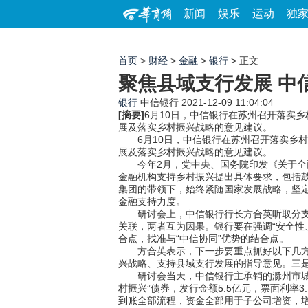
新闻
娱乐
运动
独
首页
>
财经
>
金融
>
银行
> 正文
聚焦县域支行发展 中
银行
中信银行
2021-12-09 11:04:04
[摘要]
6月10日，中信银行在苏州召开落实
展及落实乡村振兴战略的意见建议。
6月10日，中信银行在苏州召开落实乡村
展及落实乡村振兴战略的意见建议。
今年2月，党中央、国务院印发《关于全面
金融机构支持乡村振兴提出具体要求，包括
集团的带领下，始终紧随国家发展战略，坚
金融支持力度。
研讨会上，中信银行行长方合英听取分支行
关联，两者互为因果。银行要在强调“安全性
合点，找准与“中信协同”优势的结合点。
方合英表示，下一步要重点抓好以下几方面
兴战略、支持县域支行发展的指导意见。三
研讨会当天，中信银行主承销的滁州市城市投
村振兴”债券，发行金额5.5亿元，票面利率
到账全部流程，资金全部用于子公司增资，