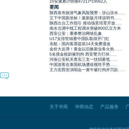
10
安康累计转移8721户19062人
要闻
陕西发布旅游气象风险预警：涉山涉水......
立下中国新坐标！最新版月球说明书......
陕西出台工作指引 推动场景培育开放......
南水北调中线工程调水突破800亿立方米
西安公安：重拳整治网络乱象
U17女排世锦赛中国队取得开门红
东航：国内客票提前14天免费退改
金价大反弹！黄金以旧换新业务火热 ......
5名摸金校尉被刑拘 西安警方打掉......
河南公安机关查实三支一扶招募笔......
中国游客在泰国机场遭歧视性手势......
王力宏西安演唱会一黄牛被行拘并罚款......
关于华商
华商动态
产品服务