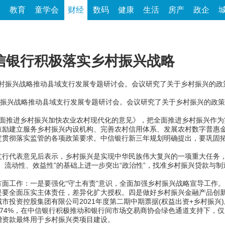
家
教育
童学会
财经
数码
健康
生活
房产
政企
信银行积极落实乡村振兴战略
乡村振兴战略推动县域支行发展专题研讨会。会议研究了关于乡村振兴的
振兴战略推动县域支行发展专题研讨会。会议研究了关于乡村振兴的政策
推进乡村振兴加快农业农村现代化的意见》，把全面推进乡村振兴作为
鼓励建立服务乡村振兴内设机构、完善农村信用体系、发展农村数字普惠
定贯彻落实监管的各项政策要求。中信银行新三年规划明确提出，要巩固
代表意见后表示，乡村振兴是实现中华民族伟大复兴的一项重大任务，
、流动性、效益性”的基础上进一步突出“政治性”，找准乡村振兴贷款与
工作：一是要强化“守土有责”意识，全面加强乡村振兴战略宣导工作。
是要全面压实主体责任，差异化扩大授权。四是做好乡村振兴金融产品创
资控股集团有限公司2021年度第二期中期票据(权益出资+乡村振兴)
3.74%，在中信银行积极推动和银行间市场交易商协会绿色通道支持下，
增资款最终用于乡村振兴类项目建设。