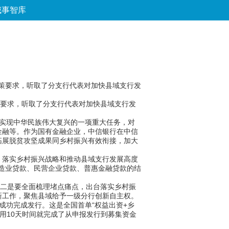
城事智库
论坛
数字报
房产
爱游
优选
政策要求，听取了分支行代表对加快县域支行发
要求，听取了分支行代表对加快县域支行发
实现中华民族伟大复兴的一项重大任务，对
金融等。作为国有金融企业，中信银行在中信
拓展脱贫攻坚成果同乡村振兴有效衔接，加大
落实乡村振兴战略和推动县域支行发展高度
制造业贷款、民营企业贷款、普惠金融贷款的结
二是要全面梳理堵点痛点，出台落实乡村振
新工作，聚焦县域给予一级分行创新自主权。
成功完成发行。这是全国首单“权益出资+乡
仅用10天时间就完成了从申报发行到募集资金