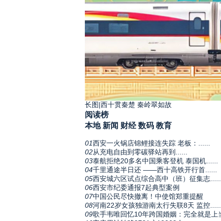
长图|西十贯秦楚 秦岭翠如故
阅读榜
本地
新闻
财经
数码
教育
01
西安一火锅店锦鲤接连失踪 老板：......
02
从充电自由到零碳驿站再到......
03
泰航拒绝20多名中国乘客登机 泰国机......
04
千里通途半日还 ——西十高铁开行首......
05
西安城六区试点综合高中（班）征集志.....
06
西安市纪委通报7起典型案例
07
中国公民尽快撤离！中使馆郑重提醒
08
河南22岁女孩独游南太行失联8天 监控.....
09
歌手韦唯回忆10年跨国婚姻：完全就是上