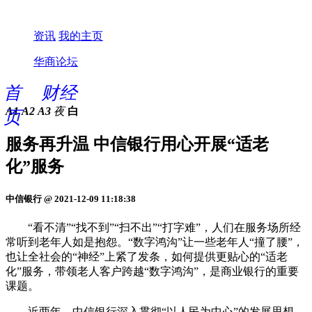
资讯
我的主页
华商论坛
首
财经
A1
A2
A3
夜
白
页
服务再升温 中信银行用心开展“适老
化”服务
中信银行 @ 2021-12-09 11:18:38
“看不清”“找不到”“扫不出”“打字难”，人们在服务场所经
常听到老年人如是抱怨。“数字鸿沟”让一些老年人“撞了腰”，
也让全社会的“神经”上紧了发条，如何提供更贴心的“适老
化”服务，带领老人客户跨越“数字鸿沟”，是商业银行的重要
课题。
近两年，中信银行深入贯彻“以人民为中心”的发展思想，