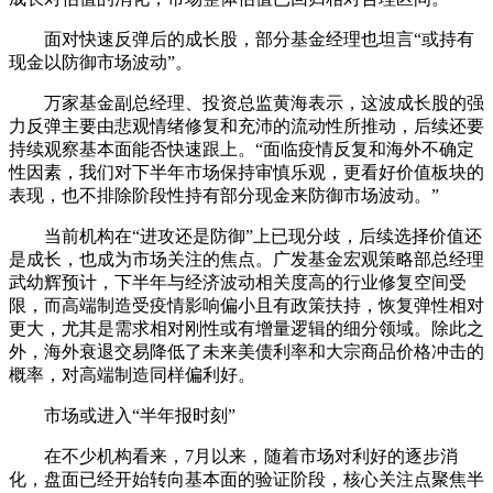
面对快速反弹后的成长股，部分基金经理也坦言“或持有
现金以防御市场波动”。
万家基金副总经理、投资总监黄海表示，这波成长股的强
力反弹主要由悲观情绪修复和充沛的流动性所推动，后续还要
持续观察基本面能否快速跟上。“面临疫情反复和海外不确定
性因素，我们对下半年市场保持审慎乐观，更看好价值板块的
表现，也不排除阶段性持有部分现金来防御市场波动。”
当前机构在“进攻还是防御”上已现分歧，后续选择价值还
是成长，也成为市场关注的焦点。广发基金宏观策略部总经理
武幼辉预计，下半年与经济波动相关度高的行业修复空间受
限，而高端制造受疫情影响偏小且有政策扶持，恢复弹性相对
更大，尤其是需求相对刚性或有增量逻辑的细分领域。除此之
外，海外衰退交易降低了未来美债利率和大宗商品价格冲击的
概率，对高端制造同样偏利好。
市场或进入“半年报时刻”
在不少机构看来，7月以来，随着市场对利好的逐步消
化，盘面已经开始转向基本面的验证阶段，核心关注点聚焦半