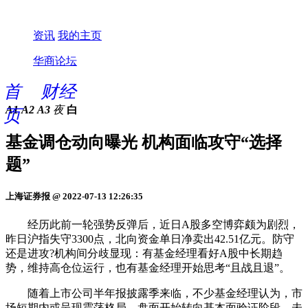
资讯
我的主页
华商论坛
首
财经
A1
A2
A3
夜
白
页
基金调仓动向曝光 机构面临攻守“选择
题”
上海证券报 @ 2022-07-13 12:26:35
经历此前一轮强势反弹后，近日A股多空博弈颇为剧烈，
昨日沪指失守3300点，北向资金单日净卖出42.51亿元。防守
还是进攻?机构间分歧显现：有基金经理看好A股中长期趋
势，维持高仓位运行，也有基金经理开始思考“且战且退”。
随着上市公司半年报披露季来临，不少基金经理认为，市
场短期内或呈现震荡格局，盘面开始转向基本面验证阶段，未