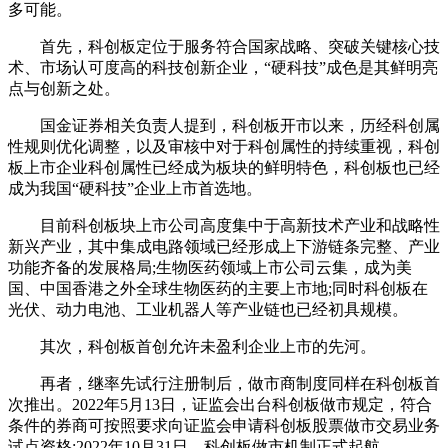
多可能。
首先，科创板定位于服务符合国家战略、突破关键核心技
术、市场认可度高的科技创新企业，“硬科技”成色是其鲜明亮
点与创新之处。
国金证券相关负责人提到，科创板开市以来，历经科创属
性规则优化调整，以及审核中对于科创属性的持续重视，科创
板上市企业科创属性已经成为板块的鲜明特色，科创板也已经
成为我国“硬科技”企业上市首选地。
目前科创板块上市公司高度集中于高新技术产业和战略性
新兴产业，其中集成电路领域已经形成上下游链条完整、产业
功能齐备的发展格局;生物医药领域上市公司云集，成为美
国、中国香港之外全球生物医药的主要上市地;同时科创板在
光伏、动力电池、工业机器人等产业链也已经初具规模。
其次，科创板首创允许未盈利企业上市的先河。
再者，继率先试行注册制后，做市商制度同样在科创板首
次推出。2022年5月13日，证监会出台科创板做市规定，符合
条件的券商可按照要求向证监会申请科创板股票做市交易业务
试点资格;2022年10月31日，科创板做市机制正式起航。