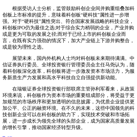
根据受访人士分析，监管鼓励科创企业间并购重组叠加科
创板上市标准的提升，意味着科创板“硬科技”属性进一步增
强。对于“硬科技”属性突出、符合国家发展战略的科技企业，
科创板IPO仍为最佳之选;对于综合实力稍弱的企业，产业并购
或是更为可取的发展之径;而对于已经上市的科创板企业而
言，在既有实力强劲的情况下，加大产业链上下游并购整合，
或是较为理性之选。
展望未来，国内外机构人士均对科创板未来期待满满。中
信证券执行委员、全球投资银行管理委员会主任马尧认为，随
着科创板深化改革，科创板将进一步激发资本市场活力，为服
务新质生产力发展和高水平科技自立自强提供新动能。
在瑞银证券全球投资银行部联席主管孙利军看来，从政策
环境来说，科创板作为资本市场的重要组成部分，将受益于更
加规范的市场秩序和更加透明的信息披露，为优质企业提供更
加公平、公正的融资环境。在不久的未来，这些中国领先的科
技创新企业可以在科创板的助力下，实现技术突破和市场拓
展，进一步成长为领先全球的头部企业，成为国家高质量发展
的增长引擎，推动国家经济转型升级。