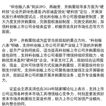
“科创板八条”则从IPO、再融资、并购重组等多方面为“硬
科技”企业开辟绿色通道;内容涵盖强化“硬科技”定位，开展深
化发行承销制度试点，优化科创板上市公司股债融资制度，更
大力度支持并购重组，完善股权激励制度，完善交易机制，加
强科创板上市公司全链条监管，积极营造良好市场生态等方方
面面。
其中，并购重组成为监管当前鼓励的重点方向。“科创板
八条”明确，支持科创板上市公司开展产业链上下游的并购整
合，提升产业协同效应。适当提高科创板上市公司并购重组估
值包容性，支持科创板上市公司着眼于增强持续经营能力，收
购优质未盈利“硬科技”企业。丰富支付工具，鼓励综合运用股
份、现金、定向可转债等方式实施并购重组，开展股份对价分
期支付研究。支持科创板上市公司聚焦做优做强主业开展吸收
合并。鼓励证券公司积极开展并购重组业务，提升专业服务能
力。
证监会主席吴清也在2024年陆家嘴论坛上表示，支持上市
公司运用各种资本市场工具增强核心竞争力，特别是要发挥好
资本市场并购重组主渠道作用，助力上市公司加强产业横向、
纵向整合协同。