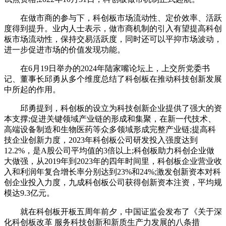
在做市商的参与下，科创板市场流动性、定价效率、活跃
度得到提升。业内人士表示，做市商机制的引入有望提高科创
板市场流动性，保持交易活跃度，同时还可以平抑市场波动，
进一步促进市场的价值发现功能。
在6月19日举办的2024年陆家嘴论坛上，上交所党委书
记、董事长邱勇从多个维度总结了科创板在推动科技创新发展
中所起的作用。
邱勇提到，科创板的设立为科技创新企业提供了强大的资
本支撑;促进关键领域产业链的形成和集聚，在新一代技术、
高端设备制造和生物医药等众多领域形成完整产业链;提高科
技企业创新力度，2023年科创板公司研发投入强度达到
12.2%，是A股公司平均值的3倍以上;科创板助力科创企业做
大做强，从2019年到2023年的四年时间里，科创板企业营业收
入和利润年复合增长率分别达到23%和24%;激发创新资本对科
创企业投入力度，九成科创板公司获得创新资本注资，平均规
模达9.3亿元。
就在科创板开板五周年前夕，中国证监会发布了《关于深
化科创板改革 服务科技创新和新质生产力发展的八条措