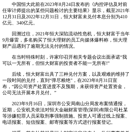
中国恒大此前在2023年8月24日发布的《内控评估及对前
任审计师提出的某些问题检讨的主要结果》显示，截至2021年
12月31日及2022年12月31日，恒大财富未兑付本息分别为410
亿元、340亿元。
回溯过往，2021年恒大深陷流动性危机，恒大财富于当年
9月爆雷，多名购买了恒大理财的员工向媒体爆料称，恒大理
财产品遇到了逾期无法兑付的情况。
在当时特殊时刻，许家印召开相关专题会议出面承诺“我
可以一无所有，但恒大财富的投资者不能一无所有!”
后续，恒大财富出具了三种兑付方案，以及艰难的维持了
一段时间的兑付，直到“弹尽粮绝”，在2023年8月31日宣
布，“因公司资产处置进度不及预期，未获得资产处置资金，
公司无法开展本月兑付。”
2023年9月16日，深圳市公安局南山分局发布案情通报，
近期，公安机关依法对恒大金融财富管理(深圳)有限公司杜某
等涉嫌犯罪人员采取刑事强制措施。投资人可通过线上报案、
电话报案、短信报案、邮寄报案等方式进行报案登记。