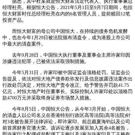
据悉，其中杜某就是恒大财富法定代表人、执行董事兼总
经理杜亮。根据恒大公告，2021年5月1日至9月7日期间，包括
恒大财富时任总经理杜亮在内的6名管理人员，提前赎回12笔
投资产品。
而恒大财富的母公司中国恒大，在持续的债务危机发酵
中，也在今年1月29日被法院颁布清盘令，成为港股上市公司
中最大的清盘案件。
去年9月28日，中国恒大执行董事及董事会主席许家印因
涉嫌违法犯罪，已被依法采取强制措施。
今年5月31日，许家印被中国证监会顶格处罚。证监会公
告提及，依法对恒大地产债券欺诈发行及信息披露违法案作出
行政处罚决定，对恒大地产责令改正、给予警告并罚款41.75
亿元，对恒大地产时任董事长、实际控制人许家印处以顶格罚
款4700万元并采取终身证券市场禁入措施。
今年8月5日，中国恒大公告，从今年3月开始，中国恒大
的清盘人以公司名义在香港特别行政区高等法院(高等法院)针
对3名被告展开法律诉讼，即许家印、前总裁夏海钧以及公司
前首席财务官潘大荣。该诉讼逐步发展至加入其余4名被告，
即许家印之配偶或前配偶丁玉梅以及3家与许家印及丁玉梅有