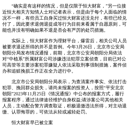
“确实是有这样的情况，但是仅限于恒大财富，”另一位接
近恒大相关方知情人士对记者表示，但是由于每个人面临的情
况不一样，有些员工自身买过恒大财富还没兑付，有些已经兑
付了，因此要求退佣退提成等行为目前来看属于自愿原则，可
能也并没有明确如果不退是否会有严厉的处罚措施。
实际上，恒大财富作为理财平台，爆雷后，相关公司人员
被要求退还所得的并不是首例。今年3月26日，北京市公安局
朝阳分局发布情况通报，前期，北京市公安局朝阳分局依法
对“中植系”所属财富公司涉嫌违法犯罪立案侦查，目前已对公
司高管等主要涉案犯罪嫌疑人依法采取刑事强制措施，案件侦
办和追赃挽损工作正在全力进行中。
北京市公安局朝阳分局表示，为查清案件事实、依法打击
犯罪、挽回群众损失，请尚未报案的投资人，按照“平安北京
朝阳”2023年11月25日《情况通报》中公布的报案方式，履行
报案程序，通过法律途径维护自身权益;请涉案公司其他相关
人员，主动配合警方调查取证，积极退缴违法所得，对主动退
缴、认罪悔罪的，可依法从轻或减轻处罚。
恒大财富早已被立案