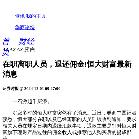
资讯
我的主页
华商论坛
首
财经
A1
A2
A3
夜
白
页
在职离职人员，退还佣金!恒大财富最新
消息
证券时报 @ 2024-12-01 09:27:00
一石激起千层浪。
沉寂多时的恒大财富突然有了消息。近日，券商中国记者
获悉，恒大部分在职以及已经离职的人员陆续收到通知，要求
相关人员在规定日期内退缴汇款事项，退款主要是针对恒大财
富旗下理财产品过往的佣金收入或推荐他人购买后的提成部
分。