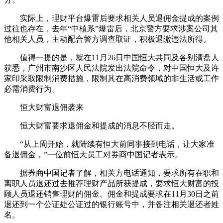
实际上，理财平台爆雷后要求相关人员退佣金提成的案例
过往也存在，去年“中植系”爆雷后，北京警方要求涉案公司其
他相关人员，主动配合警方调查取证，积极退缴违法所得。
值得一提的是，就在11月26日中国恒大共同及各别清盘人
获悉，广州市南沙区人民法院发出法院命令，对中国恒大及许
家印采取限制消费措施，限制其在高消费领域的非生活或工作
必需消费行为。
恒大财富退佣袭来
恒大财富要求退佣金和提成的消息不胫而走。
“从上周开始，就陆续有恒大前同事接到电话，让大家准
备退佣金，”一位前恒大员工对券商中国记者表示。
据券商中国记者了解，相关方电话通知，要求所有在职和
离职人员退还过去推荐理财产品所获提成，要求恒大财富的投
顾人员退还销售理财的佣金。佣金和提成要求在11月30日之前
退还到一个公证处公证过的银行账号中，并备注相关退还者姓
名。