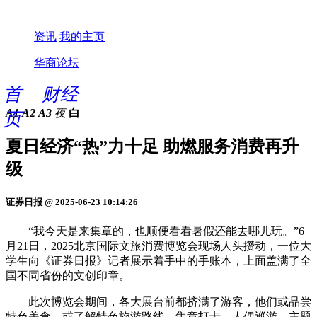
资讯
我的主页
华商论坛
首
财经
A1
A2
A3
夜
白
页
夏日经济“热”力十足 助燃服务消费再升
级
证券日报 @ 2025-06-23 10:14:26
“我今天是来集章的，也顺便看看暑假还能去哪儿玩。”6
月21日，2025北京国际文旅消费博览会现场人头攒动，一位大
学生向《证券日报》记者展示着手中的手账本，上面盖满了全
国不同省份的文创印章。
此次博览会期间，各大展台前都挤满了游客，他们或品尝
特色美食，或了解特色旅游路线，集章打卡、人偶巡游、主题