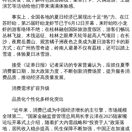
演艺等活动给他们带来满满体验感。
事实上，全国各地的夏日经济已展现出十足“热”力。在江
苏盱眙，第25届盱眙龙虾节已于6月12日开幕，来盱眙吃小龙
虾的游客络绎不绝；在桂林融创国际旅游度假区，游客们畅玩
丛林飞旋、木筏远征、桂林之眼摩天轮等超高人气项目；在长
沙，夜爬岳麓山、观赏橘子洲夜色之美成为夏日游客打卡的新
方式；在广州热雪奇迹，岭南人避暑不仅有荔枝，还可以踏上
雪道，体验夏日冰雪游。
接受《证券日报》记者采访的专家普遍认为，应抓住夏季
消费窗口期，加大政策力度，不断创新消费场景，提升服务消
费品质，推动经济高质量发展。
消费需求扩容升级
品质化个性化多样化突出
“近年来，消费已成为中国经济增长的主引擎，市场规模
全球第二。”国家金融监督管理总局局长李云泽在2025陆家嘴
论坛开幕式上介绍，随着扩大内需战略和“投资于人”政策落
地，居民收入稳步提高，民生保障不断加强，中国正在加速成