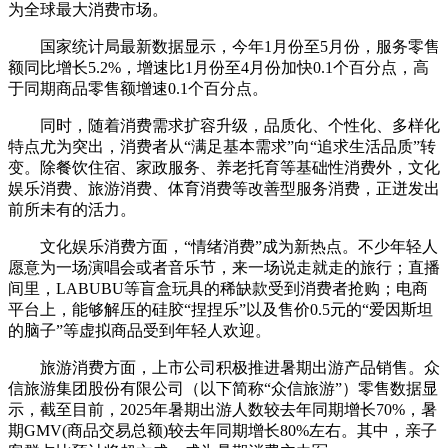
为全球最大消费市场。
国家统计局最新数据显示，今年1月份至5月份，服务零售
额同比增长5.2%，增速比1月份至4月份加快0.1个百分点，高
于同期商品零售额增速0.1个百分点。
同时，随着消费需求扩容升级，品质化、个性化、多样化
特点尤为突出，消费者从“满足基本需求”向“追求生活品质”转
变。除餐饮住宿、家政服务、养老托育等基础性消费外，文化
娱乐消费、旅游消费、体育消费等改善型服务消费，正迸发出
前所未有的活力。
文化娱乐消费方面，“情绪消费”成为新热点。不少年轻人
愿意为一场演唱会或者音乐节，来一场说走就走的旅行；直播
间里，LABUBU等盲盒玩具的稀缺款受到消费者抢购；电商
平台上，能够解压的硅胶“捏捏乐”以及售价0.5元的“爱因斯坦
的脑子”等虚拟商品受到年轻人欢迎。
旅游消费方面，上市公司积极推进暑期出游产品销售。众
信旅游集团股份有限公司（以下简称“众信旅游”）零售数据显
示，截至目前，2025年暑期出游人数较去年同期增长70%，暑
期GMV(商品交易总额)较去年同期增长80%左右。其中，亲子