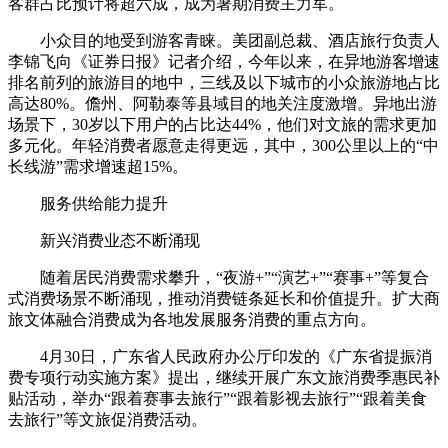
客群占比预计将超六成，成为暑期消费主力军。
小众目的地受到游客青睐。美团副总裁、酒店旅行负责人
李锦飞向《证券日报》记者介绍，今年以来，在异地游客增速
排名前列的旅游目的地中，三线及以下城市的小众旅游地占比
高达80%。儋州、阿勒泰等县域目的地关注度激增。异地出游
场景下，30岁以下用户的占比达44%，他们对文旅的需求更加
多元化。年轻消费者愿意走得更远，其中，300公里以上的“中
长线游”需求增速超15%。
服务供给能力提升
新兴消费业态不断涌现
随着居民消费需求攀升，“夜游+”“演艺+”“赛事+”等复合
式消费场景不断涌现，推动消费链条延长和价值提升。扩大商
旅文体融合消费成为各地发展服务消费的重点方向。
4月30日，广东省人民政府办公厅印发的《广东省提振消
费专项行动实施方案》提出，继续开展广东文旅消费季惠民补
贴活动，举办“跟着赛事去旅行”“跟着影视去旅行”“跟着美食
去旅行”等文旅促消费活动。