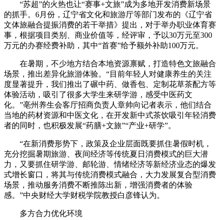
“苏超”的火热也让“赛事+文旅”成为多地开发消费新场景
的抓手。6月份，辽宁省文化和旅游厅等部门发布的《辽宁省
文体旅融合提振消费的若干举措》提出，对于举办职业体育赛
事，根据项目类别、商业价值等，经评审，予以30万元至300
万元的办赛经费补助，其中“首赛”给予额外补助100万元。
在暑期，不少地方结合本地资源禀赋，打造特色文旅融合
场景，推出差异化旅游体验。“目前年轻人对健康养生的关注
度显著提升，我们推出了碾中药、做香包、定制花草茶配方等
体验活动，吸引了很多大学生来研学游，感受中医药文
化。”亳州养生会客厅招商负责人章帅向记者表示，他们结合
当地的药材资源和中医文化，在开发新中式茶饮吸引年轻消费
者的同时，也积极发展“药膳+文旅”“产业+研学”。
“在新消费形势下，政策及企业层面既要抓住暑假时机，
充分挖掘暑期旅游、夜间经济等传统夏日消费模式的巨大潜
力，又要抓住研学游、邮轮游、情绪经济等新经济业态的爆发
式增长窗口，将其与传统消费模式融合，大力发展复合型消费
场景，推动服务消费不断推陈出新，增强消费者的体验
感。”中央财经大学财税学院教授白彦锋认为。
多方合力优化环境