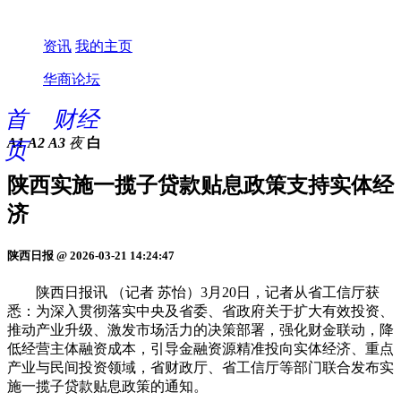
资讯
我的主页
华商论坛
首
财经
A1
A2
A3
夜
白
页
陕西实施一揽子贷款贴息政策支持实体经
济
陕西日报 @ 2026-03-21 14:24:47
陕西日报讯 （记者 苏怡）3月20日，记者从省工信厅获
悉：为深入贯彻落实中央及省委、省政府关于扩大有效投资、
推动产业升级、激发市场活力的决策部署，强化财金联动，降
低经营主体融资成本，引导金融资源精准投向实体经济、重点
产业与民间投资领域，省财政厅、省工信厅等部门联合发布实
施一揽子贷款贴息政策的通知。