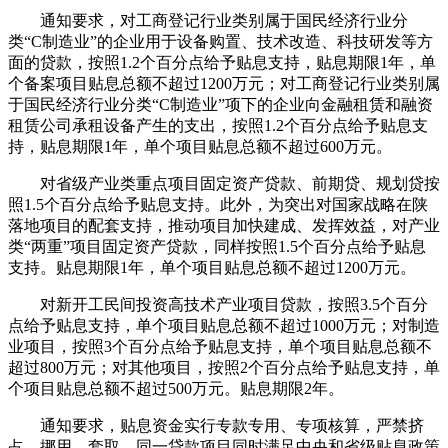
通知要求，对工商登记行业类别属于国民经济行业分
类“C制造业”的企业用于设备购置、技术改造、科技研发等方
面的贷款，按照1.2个百分点给予贴息支持，贴息期限1年，单
个备案项目贴息总额不超过1200万元；对工商登记行业类别属
于国民经济行业分类“C制造业”项下的企业向金融租赁和融资
租赁公司承租设备产生的支出，按照1.2个百分点给予贴息支
持，贴息期限1年，单个项目贴息总额不超过600万元。
对省级产业类重点项目固定资产贷款、前期贷、规划贷按
照1.5个百分点给予贴息支持。此外，为突出对国家战略在陕
落地项目的配套支持，推动项目加快建成、发挥效益，对产业
类“两重”项目固定资产贷款，同样按照1.5个百分点给予贴息
支持。贴息期限1年，单个项目贴息总额不超过1200万元。
对新开工民间投资高技术产业项目贷款，按照3.5个百分
点给予贴息支持，单个项目贴息总额不超过1000万元；对制造
业项目，按照3个百分点给予贴息支持，单个项目贴息总额不
超过800万元；对其他项目，按照2个百分点给予贴息支持，单
个项目贴息总额不超过500万元。贴息期限2年。
通知要求，贴息资金实行专款专用、专项核算，严禁挤
占、挪用、套取。同一贷款项目同时满足中央和省级贴息政策