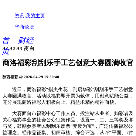
资讯
我的主页
华商论坛
首
财经
A1
A2
A3
夜
白
页
商洛福彩刮刮乐手工艺创意大赛圆满收官
陕西福彩 @ 2026-04-29 15:30:40
近日，商洛福彩“指尖生花，刮启华彩”刮刮乐手工艺创意
大赛圆满收官。活动以福彩即开票为载体，用创意赋能公益，
充分展现商洛福彩人积极向上、精益求精的精神面貌。
大赛面向市福彩中心工作人员、投注站从业者、购彩者及
关心福彩事业的社会公众征集作品，设置一、二、三等奖及参
与奖，鼓励参赛者以刮刮乐废票“变废为宝”，广泛传播福彩公
益理念。经作品征集、初筛审核、综合评选，从2件平面、7件