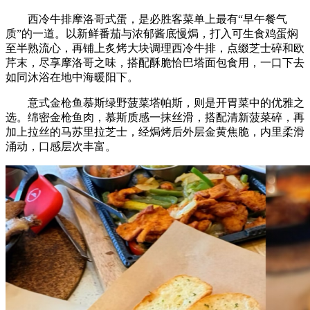
西冷牛排摩洛哥式蛋，是必胜客菜单上最有“早午餐气
质”的一道。以新鲜番茄与浓郁酱底慢焗，打入可生食鸡蛋焖
至半熟流心，再铺上炙烤大块调理西冷牛排，点缀芝士碎和欧
芹末，尽享摩洛哥之味，搭配酥脆恰巴塔面包食用，一口下去
如同沐浴在地中海暖阳下。
意式金枪鱼慕斯绿野菠菜塔帕斯，则是开胃菜中的优雅之
选。绵密金枪鱼肉，慕斯质感一抹丝滑，搭配清新菠菜碎，再
加上拉丝的马苏里拉芝士，经焗烤后外层金黄焦脆，内里柔滑
涌动，口感层次丰富。