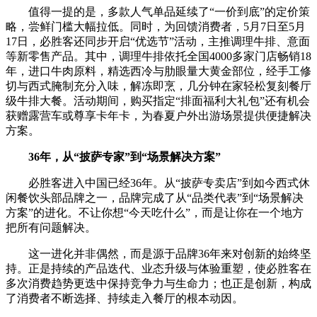
值得一提的是，多款人气单品延续了“一价到底”的定价策
略，尝鲜门槛大幅拉低。同时，为回馈消费者，5月7日至5月
17日，必胜客还同步开启“优选节”活动，主推调理牛排、意面
等新零售产品。其中，调理牛排依托全国4000多家门店畅销18
年，进口牛肉原料，精选西冷与肋眼量大黄金部位，经手工修
切与西式腌制充分入味，解冻即烹，几分钟在家轻松复刻餐厅
级牛排大餐。活动期间，购买指定“排面福利大礼包”还有机会
获赠露营车或尊享卡年卡，为春夏户外出游场景提供便捷解决
方案。
36年，从“披萨专家”到“场景解决方案”
必胜客进入中国已经36年。从“披萨专卖店”到如今西式休
闲餐饮头部品牌之一，品牌完成了从“品类代表”到“场景解决
方案”的进化。不让你想“今天吃什么”，而是让你在一个地方
把所有问题解决。
这一进化并非偶然，而是源于品牌36年来对创新的始终坚
持。正是持续的产品迭代、业态升级与体验重塑，使必胜客在
多次消费趋势更迭中保持竞争力与生命力；也正是创新，构成
了消费者不断选择、持续走入餐厅的根本动因。