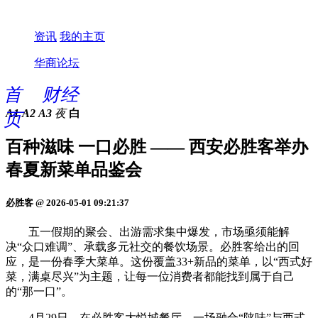
资讯
我的主页
华商论坛
首
财经
A1
A2
A3
夜
白
页
百种滋味 一口必胜 —— 西安必胜客举办
春夏新菜单品鉴会
必胜客 @ 2026-05-01 09:21:37
五一假期的聚会、出游需求集中爆发，市场亟须能解
决“众口难调”、承载多元社交的餐饮场景。必胜客给出的回
应，是一份春季大菜单。这份覆盖33+新品的菜单，以“西式好
菜，满桌尽兴”为主题，让每一位消费者都能找到属于自己
的“那一口”。
4月29日，在必胜客大悦城餐厅，一场融合“陕味”与西式