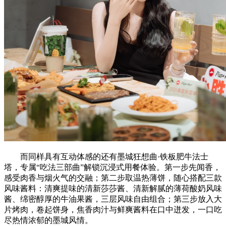
而同样具有互动体感的还有墨城狂想曲·铁板肥牛法士
塔，专属“吃法三部曲”解锁沉浸式用餐体验。第一步先闻香，
感受肉香与烟火气的交融；第二步取温热薄饼，随心搭配三款
风味酱料：清爽提味的清新莎莎酱、清新解腻的薄荷酸奶风味
酱、绵密醇厚的牛油果酱，三层风味自由组合；第三步放入大
片烤肉，卷起饼身，焦香肉汁与鲜爽酱料在口中迸发，一口吃
尽热情浓郁的墨城风情。