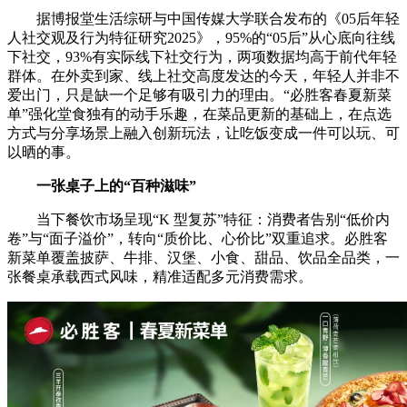
据博报堂生活综研与中国传媒大学联合发布的《05后年轻
人社交观及行为特征研究2025》，95%的“05后”从心底向往线
下社交，93%有实际线下社交行为，两项数据均高于前代年轻
群体。在外卖到家、线上社交高度发达的今天，年轻人并非不
爱出门，只是缺一个足够有吸引力的理由。“必胜客春夏新菜
单”强化堂食独有的动手乐趣，在菜品更新的基础上，在点选
方式与分享场景上融入创新玩法，让吃饭变成一件可以玩、可
以晒的事。
一张桌子上的“百种滋味”
当下餐饮市场呈现“K 型复苏”特征：消费者告别“低价内
卷”与“面子溢价”，转向“质价比、心价比”双重追求。必胜客
新菜单覆盖披萨、牛排、汉堡、小食、甜品、饮品全品类，一
张餐桌承载西式风味，精准适配多元消费需求。