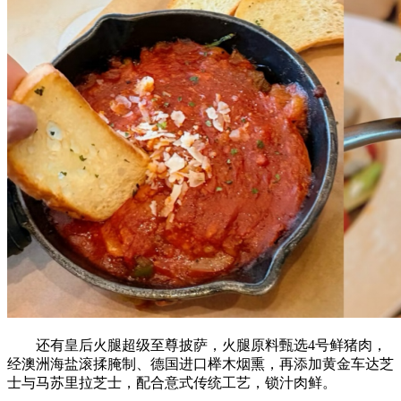
还有皇后火腿超级至尊披萨，火腿原料甄选4号鲜猪肉，
经澳洲海盐滚揉腌制、德国进口榉木烟熏，再添加黄金车达芝
士与马苏里拉芝士，配合意式传统工艺，锁汁肉鲜。