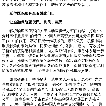
济减震器和社会稳定器作用，获得了客户的广泛认可。
延伸医保服务至百姓家门口
让金融保险更便民、利民、惠民
积极响应医保部门关于推动医保经办窗口前移、打造“15
分钟医保服务圈”的号召，中国人寿高密支公司充分发挥“医保
工作点”的作用，不断拓展合作领域的广度和深度，积极推动
服务触角向末端延伸，切实做到便民、利民、惠民，有效提升
了群众的获得感和满意度，助力医疗保障公共服务体系进一步
完善。近年来，该公司还深化与高密市人民医院的全面战略合
作关系，推进医疗与保险的融合发展，解决群众就医难的问
题，为群众提供更加便捷高效的医疗服务，保障了医保惠民利
民政策的落地实施，为“健康中国”建设作出积极贡献。
累累硕果印证奋斗足迹：从中国人寿集团、总公司“先进
基层党组织”、“四强”党支部、省公司“标杆党支部”，到中国
金融工会“全国金融先锋号”、山东省“三八红旗集体”、高密
市“精神文明先进单位”，再到连年入围总公司“双百强县域支
公司”、蝉联高密市委市政府“支持高密经济发展工作先锋单
位”……每一份荣誉，都是中国人寿高密支公司践行初心、勇