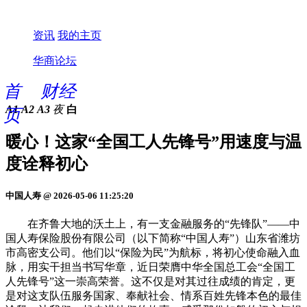
资讯
我的主页
华商论坛
首
财经
A1
A2
A3
夜
白
页
暖心！这家“全国工人先锋号”用速度与温
度诠释初心
中国人寿 @ 2026-05-06 11:25:20
在齐鲁大地的沃土上，有一支金融服务的“先锋队”——中
国人寿保险股份有限公司（以下简称“中国人寿”）山东省潍坊
市高密支公司。他们以“保险为民”为航标，将初心使命融入血
脉，用实干担当书写华章，近日荣膺中华全国总工会“全国工
人先锋号”这一崇高荣誉。这不仅是对其过往成绩的肯定，更
是对这支队伍服务国家、奉献社会、情系百姓先锋本色的最佳