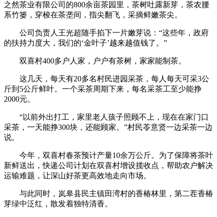
之然茶业有限公司的800余亩茶园里，茶树吐露新芽，茶农腰
系竹篓，穿梭在茶垄间，指尖翻飞，采摘鲜嫩茶尖。
公司负责人王光超随手掐下一片嫩芽说：“这些年，政府
的扶持力度大，我们的‘金叶子’越来越值钱了。”
双喜村400多户人家，户户有茶树，家家能制茶。
这几天，每天有20多名村民进园采茶，每人每天可采3公
斤到5公斤鲜叶。一个采茶周期下来，每名采茶工至少能挣
2000元。
“以前外出打工，家里老人孩子照顾不上，现在在家门口
采茶，一天能挣300块，还能顾家。”村民苓意贤一边采茶一边
说。
今年，双喜村春茶预计产量10余万公斤。为了保障将茶叶
新鲜送出，快递公司计划在双喜村增设揽收点，帮助农户解决
运输难题，让深山好茶更高效地走向市场。
与此同时，岚皋县民主镇田湾村的香椿林里，第二茬香椿
芽绿中泛红，散发着独特清香。