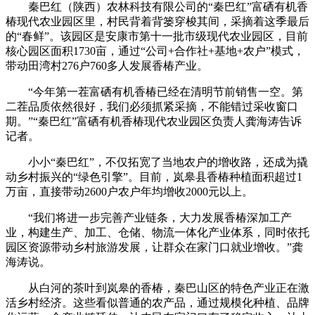
秦巴红（陕西）农林科技有限公司的“秦巴红”富硒有机香
椿现代农业园区里，村民背着背篓穿梭其间，采摘着这季最后
的“春鲜”。该园区是安康市第十一批市级现代农业园区，目前
核心园区面积1730亩，通过“公司+合作社+基地+农户”模式，
带动田湾村276户760多人发展香椿产业。
“今年第一茬富硒有机香椿已经在清明节前销售一空。第
二茬品质依然很好，我们必须抓紧采摘，不能错过采收窗口
期。”“秦巴红”富硒有机香椿现代农业园区负责人龚海涛告诉
记者。
小小“秦巴红”，不仅拓宽了当地农户的增收路，还成为撬
动乡村振兴的“绿色引擎”。目前，岚皋县香椿种植面积超过1
万亩，直接带动2600户农户年均增收2000元以上。
“我们将进一步完善产业链条，大力发展香椿深加工产
业，构建生产、加工、仓储、物流一体化产业体系，同时依托
园区资源带动乡村旅游发展，让群众在家门口就业增收。”龚
海涛说。
从白河的茶叶到岚皋的香椿，秦巴山区的特色产业正在激
活乡村经济。这些看似普通的农产品，通过规模化种植、品牌