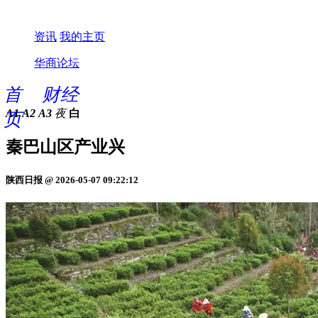
资讯
我的主页
华商论坛
首
财经
A1
A2
A3
夜
白
页
秦巴山区产业兴
陕西日报 @ 2026-05-07 09:22:12