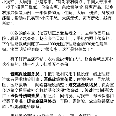
小病扛、大病拖，那是常事。”针对农村特点，中国人寿推出
一揽子“投保门槛低、价格实惠、条款简单”的普惠产品。以乡
村振兴保险为例，一年保费50元，住院、大病、伤残、身故都
能赔，帮助村民实现“小病不愁、大病无忧、灾有所救、残有
所助”。
60岁的前村支书汶西明正是受益者之一。去年他因病住
院，联系了赵会会。赵会会当天就上门，手机拍照上传资料，
下午理赔款就到账了——1000元医疗理赔金加930元住院津
贴。汶西明笑得爽朗：“很实惠，这可是好保险！”
有了好产品还不够，农村最缺“明白人”。赵会会就是来补
这个缺的。她一个人，扛着五个身份——
普惠保险服务员
，手把手教村民用手机投保、线上理赔，
谁家有需求她管到底；
医保政策宣传员
，住院报销、异地就
医、医疗救助……问啥都能说清楚；
道交基金联络员
，负责宣
传道路交通事故社会救助基金这项“救命钱”，关键时刻能帮大
忙；
医保外伤调查员
，拍照片、问情况、写报告，帮医保部门
把案子定准；
综合金融网格员
，车险、家财险、农业险甚至贷
款，找她都能给联系。