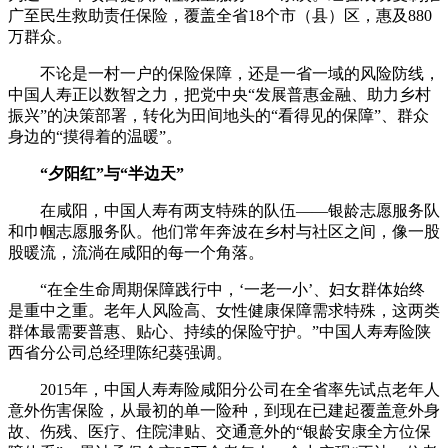
广至民生救助责任保险，覆盖全省18个市（县）区，惠及880
万群众。
不论是一村一户的保险保障，还是一省一域的风险防线，
中国人寿正以数智之力，把党中央“发展普惠金融、助力乡村
振兴”的决策部署，转化为田间地头的“看得见的保障”、群众
身边的“摸得着的温暖”。
“夕阳红”与“半边天”
在咸阳，中国人寿有两支特殊的队伍——银龄志愿服务队
和巾帼志愿服务队。他们常年奔波在乡村与社区之间，像一股
股暖流，流淌在咸阳的每一个角落。
“在全生命周期保障践行中，‘一老一小’、妇女群体始终
是重中之重。老年人风险高、女性健康保障需求特殊，这两类
群体最需要普惠、贴心、持续的保险守护。”中国人寿寿险陕
西省分公司总经理陈纪葵强调。
2015年，中国人寿寿险咸阳分公司在全省率先试点老年人
意外伤害保险，从最初的单一险种，到现在已建起覆盖意外身
故、伤残、医疗、住院津贴、交通意外的“银龄安康全方位保