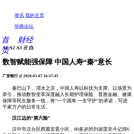
资讯
我的主页
华商论坛
首
财经
A1
A2
A3
夜
白
页
数智赋能强保障 中国人寿“秦”意长
广发银行 @ 2026-05-07 16:37:45
秦巴山下、渭水之滨，中国人寿以科技为支撑、以场景为
牵引，推动数智变革深度融入长期护理保险、普惠金融、健康
保障等民生服务一线，将“一个国寿 一生守护”的承诺，写进
千家万户的日常生活。
汉江边的“第六险”
汉中市汉台区西翼安置小区，80多岁的刘淑莲至今记得6