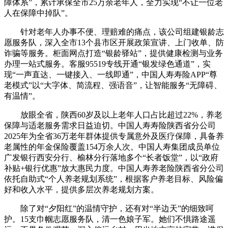
障体系”，累计承保全市25万余老年人，全力实现“不让一位老
人在保障中掉队”。
针对老年人办事不便、理赔难的痛点，该公司组建银龄志
愿服务队，深入全市13个县市区开展政策宣讲、上门收单、防
诈骗等服务。柜面网点打造“银龄驿站”，提供健康检测与业务
办理一站式服务。客服95519专线开通“银发绿色通道”，实
现“一声直达、一键接入、一线即通”，中国人寿寿险APP“尊
老模式”以“大字体、简流程、强语音”，让智能服务“无障碍、
有温情”。
放眼全省，陕西60岁及以上老年人口占比超过22%，养老
保障与适老服务需求日益迫切。中国人寿寿险陕西省分公司
2025年为全省36万老年群体提供专属意外及医疗保障，具备养
老属性的年金保险覆盖154万余人次。中国人寿集团成员单位
广发银行西安分行、榆林分行落地多个“长者饭堂”，以“政府
补贴+银行优惠”放大惠民力度。中国人寿养老险陕西省分公司
依托自助式“个人养老规划系统”，根据客户养老目标、风险偏
好和收入水平，提供多层次养老规划方案。
除了对“夕阳红”的温情守护，还有对“半边天”的细致呵
护。15支巾帼志愿服务队，清一色娘子军。她们不惧路途遥