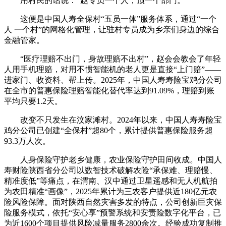
用村民的话说：“赵专员一个人，顶一个部门。”
这便是中国人寿全保村“五员一体”服务体系，通过“一个
人 一个村”的网格化管理，让驻村专员成为乡亲们身边的综合
金融管家。
“医疗理赔不出门，身故理赔不出村”，赵会会教会了年轻
人用手机理赔，对用不惯智能机的老人更是直接“上门赔”——
进家门、收资料、帮上传。2025年，中国人寿寿险宝鸡分公司
在全市的普惠保险理赔智能化替代率达到91.09%，理赔到账
平均只要1.2天。
改变不只发生在汶家滩村。2024年以来，中国人寿寿险宝
鸡分公司已创建“全保村”超80个，累计提供普惠保险服务超
93.3万人次。
人身保险守护老乡健康，农业保险守护田间收成。中国人
寿财险陕西省分公司以数智技术破解农险“承保难、理赔慢、
精准度低”等痛点，在渭南、汉中通过卫星遥感和无人机航拍
为农田精准“画像”，2025年累计为三农客户提供近180亿元农
险风险保障。面对陕西自然灾害多发的特点，公司创新巨灾保
险服务模式，依托“安心享”预警系统和安责险数字化平台，已
为近1600个项目提供风险减量服务2800余次。经验成功复制推