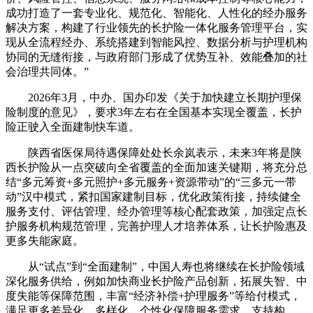
成功打造了一套专业化、规范化、智能化、人性化的经办服务
解决方案，构建了行业领先的长护险一体化服务管理平台，实
现从全流程经办、系统搭建到智能风控、数据分析与护理机构
协同的无缝衔接，与政府部门形成了优势互补、效能叠加的社
会治理共同体。”
2026年3月，中办、国办印发《关于加快建立长期护理保
险制度的意见》，要求3年左右在全国基本实现全覆盖，长护
险正驶入全面建制快车道。
陕西省医保局待遇保障处处长余岚表示，未来3年将是陕
西长护险从一点突破向全省覆盖的全面加速关键期，将充分总
结“多元筹资+多元照护+多元服务+资源带动”的“三多元一带
动”汉中模式，紧扣国家建制目标，优化政策衔接，持续健全
服务支付、评估管理、经办管理等核心配套政策，加强定点长
护服务机构规范管理，完善护理人才培养体系，让长护险惠及
更多失能家庭。
从“试点”到“全面建制”，中国人寿也将继续在长护险领域
深化服务供给，例如加快商业长护险产品创新，拓展失智、中
度失能等保障范围，丰富“经济补偿+护理服务”等给付模式，
满足更多差异化、多样化、个性化保障服务需求，支持构