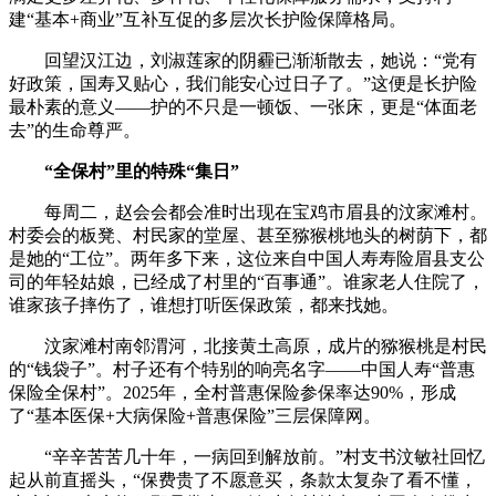
建“基本+商业”互补互促的多层次长护险保障格局。
回望汉江边，刘淑莲家的阴霾已渐渐散去，她说：“党有
好政策，国寿又贴心，我们能安心过日子了。”这便是长护险
最朴素的意义——护的不只是一顿饭、一张床，更是“体面老
去”的生命尊严。
“全保村”里的特殊“集日”
每周二，赵会会都会准时出现在宝鸡市眉县的汶家滩村。
村委会的板凳、村民家的堂屋、甚至猕猴桃地头的树荫下，都
是她的“工位”。两年多下来，这位来自中国人寿寿险眉县支公
司的年轻姑娘，已经成了村里的“百事通”。谁家老人住院了，
谁家孩子摔伤了，谁想打听医保政策，都来找她。
汶家滩村南邻渭河，北接黄土高原，成片的猕猴桃是村民
的“钱袋子”。村子还有个特别的响亮名字——中国人寿“普惠
保险全保村”。2025年，全村普惠保险参保率达90%，形成
了“基本医保+大病保险+普惠保险”三层保障网。
“辛辛苦苦几十年，一病回到解放前。”村支书汶敏社回忆
起从前直摇头，“保费贵了不愿意买，条款太复杂了看不懂，