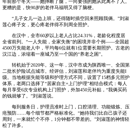
年前那个冬天——她摔断了腿，一向要强的她从此离不了人。
更糟的是，快90岁的老伴马福明又得了脑梗。
“儿子女儿一边上班，还得随时插空回来照顾我俩。”刘淑
莲心疼子女，更心疼老伴得不到周全照护。
在汉中，全市60岁以上老人占比24.31%，老龄化程度居
全省前列。“一人失能，全家失衡”的困境并非个例——全国超
4500万失能老人中，平均每6位就有1位需要长期照护。古老的
汉江边，浓缩着一座城乃至一个国的“养老之困”。
转机始于2020年。这一年，汉中市成为陕西唯一、全国第
二批长护险试点城市。经评估，刘淑莲和老伴均为重度失能I
级。当地根据失能等级和护理方式不同，设置了15档多元照护
体系，老两口选择了“居家自主+上门护理”相结合模式：每人
每月享受6次专业机构上门照护，外加450元补贴，“我俩买药
的钱就够了。”刘淑莲说。
每到服务日，护理员准时上门，口腔清理、功能锻炼、压
疮预防……每个细节都严格标准化。“她待我们比自己孩子还
周到，一来就忙个不停，1分钟都不带差的。”刘淑莲的神情轻
松了许多。