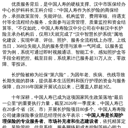
优质服务背后，是中国人寿的硬核支撑。汉中市医保经办
中心长护科科长王科介绍：“中国人寿作为长护险的商保经
办，承担政策宣传、失能评估、机构监管、费用审核、待遇支
付等全流程经办服务，全面参与运营管理、质量监控和资金结
算等。”不仅如此，中国人寿寿险汉中分公司在中标汉中长护
险主承办机构后，仅用3天就完成了“汉中智慧长护系统”属地
化建设，实现申请、评估、照护、服务全流程线上办理。上线
当日，368位失能人员的服务受理与派单一气呵成。以服务监
管为例，系统可通过即时视频通话、智能工卡、感知照护盒等
手段全程把控。截至目前，系统累计已服务超31万人次，零故
障、零投诉。
长护险被称为社保“第六险”，为因年老、疾病、伤残导致
长期失能的群体，提供基本生活照料和医疗护理的资金与服务
保障，自2016年国家开展试点以来，已覆盖人群超3亿。
十年深耕，中国人寿已成为这项国家民生政策落地“最后
一公里”的重要执行力量，截至2026年一季度末，中国人寿已
在20多个省（区、市）开展长护险项目80多个。中国人寿寿险
公司健康保险事业部总经理何永平表示：“
中国人寿是长期护
理保险的专业服务者、市场补充者和生态建设者
，依托精算定
价、风险管控、信息系统、服务网络和成本控制等核心能力，