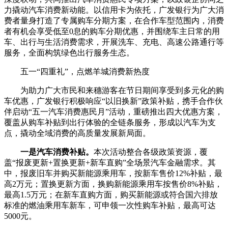
力撬动汽车消费新动能。以信用卡为依托，广发银行为广大消
费者量身打造了专属购车分期方案，在合作车型范围内，消费
者有机会享受低至0息的购车分期优惠，并围绕车主日常的用
车、出行与生活消费需求，开展洗车、充电、高速公路通行等
服务，全面构筑绿色出行服务生态。
五一“四重礼”，点燃羊城消费新热度
为助力广大市民和来穗游客在节日期间享受到多元化的购
车优惠，广发银行积极响应“以旧换新”政策补贴，携手合作伙
伴启动“五一汽车消费惠民月”活动，重磅推出四大优惠方案，
覆盖从购车补贴到出行体验的全链条服务，形成以汽车为支
点，撬动全域消费的高质量发展新局面。
一是汽车消费补贴。
本次活动整合各级政策资源，覆
盖“报废更新+置换更新+新车直购”全场景汽车金融需求。其
中，报废旧车并购买新能源乘用车，按新车售价12%补贴，最
高2万元；置换更新方面，换购新能源乘用车按售价8%补贴，
最高1.5万元；在新车直购方面，购买新能源或符合国六排放
标准的燃油乘用车新车，可申领一次性购车补贴，最高可达
5000元。