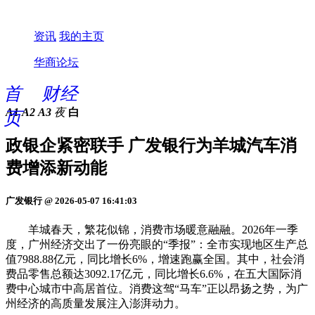
资讯
我的主页
华商论坛
首
财经
A1
A2
A3
夜
白
页
政银企紧密联手 广发银行为羊城汽车消
费增添新动能
广发银行 @ 2026-05-07 16:41:03
羊城春天，繁花似锦，消费市场暖意融融。2026年一季
度，广州经济交出了一份亮眼的“季报”：全市实现地区生产总
值7988.88亿元，同比增长6%，增速跑赢全国。其中，社会消
费品零售总额达3092.17亿元，同比增长6.6%，在五大国际消
费中心城市中高居首位。消费这驾“马车”正以昂扬之势，为广
州经济的高质量发展注入澎湃动力。