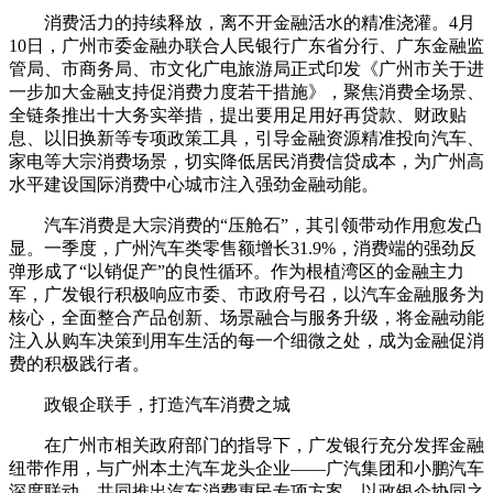
消费活力的持续释放，离不开金融活水的精准浇灌。4月
10日，广州市委金融办联合人民银行广东省分行、广东金融监
管局、市商务局、市文化广电旅游局正式印发《广州市关于进
一步加大金融支持促消费力度若干措施》，聚焦消费全场景、
全链条推出十大务实举措，提出要用足用好再贷款、财政贴
息、以旧换新等专项政策工具，引导金融资源精准投向汽车、
家电等大宗消费场景，切实降低居民消费信贷成本，为广州高
水平建设国际消费中心城市注入强劲金融动能。
汽车消费是大宗消费的“压舱石”，其引领带动作用愈发凸
显。一季度，广州汽车类零售额增长31.9%，消费端的强劲反
弹形成了“以销促产”的良性循环。作为根植湾区的金融主力
军，广发银行积极响应市委、市政府号召，以汽车金融服务为
核心，全面整合产品创新、场景融合与服务升级，将金融动能
注入从购车决策到用车生活的每一个细微之处，成为金融促消
费的积极践行者。
政银企联手，打造汽车消费之城
在广州市相关政府部门的指导下，广发银行充分发挥金融
纽带作用，与广州本土汽车龙头企业——广汽集团和小鹏汽车
深度联动，共同推出汽车消费惠民专项方案，以政银企协同之