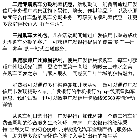
二是专属购车分期利率优惠。
活动期间，消费者通过广发
信用卡办理广汽集团旗下昊铂、埃安、传祺等品牌，以及小鹏
集团等合作车型的购车分期业务，可享受专项利率优惠，让更
多家庭轻松迈入“有车生活”。
三是购车大礼包。
凡在活动期间通过广发信用卡渠道成功
办理购车分期的客户，可获赠广发银行提供的覆盖“购车—用
车—养车”的一站式金融服务。
四是获赠广州旅游福利。
使用广发信用卡购车，每车可获
赠广州塔观光门票。登临中国第一高塔，俯瞰云山珠水之美，
在购车圆梦之余，与家人朋友一同感受千年羊城的独特魅力。
消费者可以通过多种渠道参加此次活动，既可以通过广发
信用卡发现精彩App、广发银行的手机银行App在线预留购车
信息、预约试驾，也可以致电广发信用卡热线95508咨询活动
详情。
从购车到日常出行，广发银行正加速构建一个覆盖汽车消
费全周期的综合服务生态闭环。未来，广发银行将继续秉
持“金融为民”的初心使命，持续优化汽车金融产品与服务体
验，助力更多家庭满怀信心地驶入美好出行的新生活。