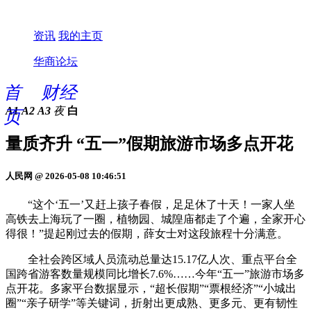
资讯
我的主页
华商论坛
首
财经
A1
A2
A3
夜
白
页
量质齐升 “五一”假期旅游市场多点开花
人民网 @ 2026-05-08 10:46:51
“这个‘五一’又赶上孩子春假，足足休了十天！一家人坐
高铁去上海玩了一圈，植物园、城隍庙都走了个遍，全家开心
得很！”提起刚过去的假期，薛女士对这段旅程十分满意。
全社会跨区域人员流动总量达15.17亿人次、重点平台全
国跨省游客数量规模同比增长7.6%……今年“五一”旅游市场多
点开花。多家平台数据显示，“超长假期”“票根经济”“小城出
圈”“亲子研学”等关键词，折射出更成熟、更多元、更有韧性