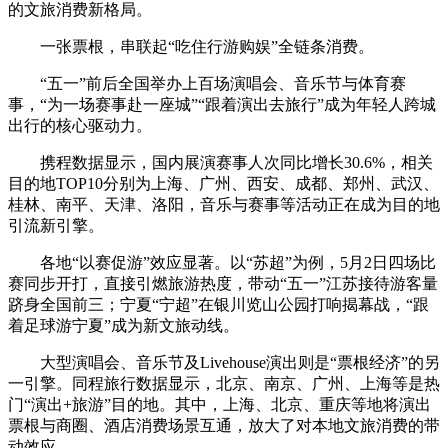
的文旅消费新格局。
一张票根，串联起“吃住行游购娱”全链条消费。
“五一”前后全国举办上百场演唱会、音乐节与体育赛
事，“为一场赛事赴一座城”“跟着演出去旅行”成为年轻人跨城
出行的核心驱动力。
携程数据显示，国内展演赛事人次同比增长30.6%，相关
目的地TOP10分别为上海、广州、西安、成都、郑州、武汉、
桂林、南平、天津、洛阳，音乐与赛事等活动正在成为目的地
引流新引擎。
各地“以赛促游”效应显著。以“苏超”为例，5月2日四场比
赛同步开打，直接引燃旅游热度，带动“五一”江苏接待游客量
跻身全国前三；宁夏“宁超”在银川览山公园打响揭幕战，“跟
着足球游宁夏”成为新文旅动线。
大型演唱会、音乐节及Livehouse演出则是“票根经济”的另
一引擎。同程旅行数据显示，北京、南京、广州、上海等是热
门“演出+旅游”目的地。其中，上海、北京、重庆等地将演出
票根与商圈、酒店消费场景互通，放大了对本地文旅消费的带
动效应。