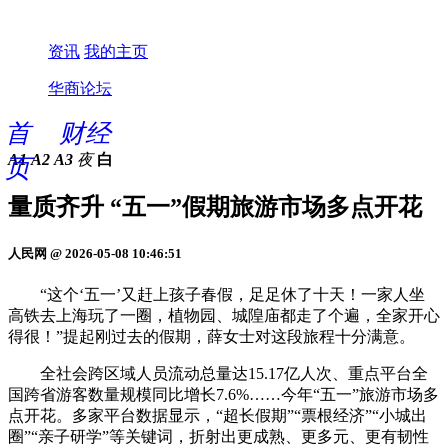
资讯
我的主页
华商论坛
首
财经
A1
A2
A3
夜
白
页
量质齐升 “五一”假期旅游市场多点开花
人民网 @ 2026-05-08 10:46:51
“这个‘五一’又赶上孩子春假，足足休了十天！一家人坐
高铁去上海玩了一圈，植物园、城隍庙都走了个遍，全家开心
得很！”提起刚过去的假期，薛女士对这段旅程十分满意。
全社会跨区域人员流动总量达15.17亿人次、重点平台全
国跨省游客数量规模同比增长7.6%……今年“五一”旅游市场多
点开花。多家平台数据显示，“超长假期”“票根经济”“小城出
圈”“亲子研学”等关键词，折射出更成熟、更多元、更有韧性