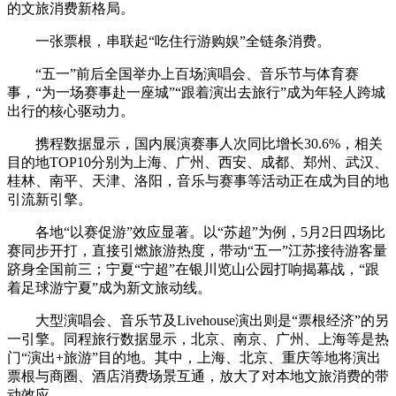
的文旅消费新格局。
一张票根，串联起“吃住行游购娱”全链条消费。
“五一”前后全国举办上百场演唱会、音乐节与体育赛
事，“为一场赛事赴一座城”“跟着演出去旅行”成为年轻人跨城
出行的核心驱动力。
携程数据显示，国内展演赛事人次同比增长30.6%，相关
目的地TOP10分别为上海、广州、西安、成都、郑州、武汉、
桂林、南平、天津、洛阳，音乐与赛事等活动正在成为目的地
引流新引擎。
各地“以赛促游”效应显著。以“苏超”为例，5月2日四场比
赛同步开打，直接引燃旅游热度，带动“五一”江苏接待游客量
跻身全国前三；宁夏“宁超”在银川览山公园打响揭幕战，“跟
着足球游宁夏”成为新文旅动线。
大型演唱会、音乐节及Livehouse演出则是“票根经济”的另
一引擎。同程旅行数据显示，北京、南京、广州、上海等是热
门“演出+旅游”目的地。其中，上海、北京、重庆等地将演出
票根与商圈、酒店消费场景互通，放大了对本地文旅消费的带
动效应。