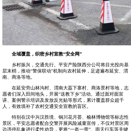
全域覆盖，织密乡村宣教“安全网”
乡村振兴，交通先行。平安产险陕西分公司将目光投向基
层末梢，推动“警保联动”机制向农村延伸，足迹遍布延安、渭
南、商洛等地。
在延安劳山林沟村、渭南大荔下寨村、商洛景村等地，志
愿者们深入田间地头，开展“送教下乡”活动。通过面对面宣
讲、案例警示培训及发放反光贴等形式，累计覆盖群众超千
人，有效填补了农村交通安全宣教的盲区。
特别在汉中兴汉胜境、铜川花月荟、榆林博物馆等标志性
景区，平安志愿者配合交警开展风险减量宣传，不仅对景区周
边违停乱象进行柔性劝导，更将“一盔一带”、雨天行车等关键