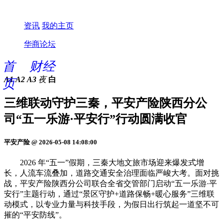
资讯
我的主页
华商论坛
首
财经
A1
A2
A3
夜
白
页
三维联动守护三秦，平安产险陕西分公
司“五一乐游·平安行”行动圆满收官
平安产险 @ 2026-05-08 14:08:00
2026 年“五一”假期，三秦大地文旅市场迎来爆发式增
长，人流车流叠加，道路交通安全治理面临严峻大考。面对挑
战，平安产险陕西分公司联合全省交管部门启动“五一乐游·平
安行”主题行动，通过“景区守护+道路保畅+暖心服务”三维联
动模式，以专业力量与科技手段，为假日出行筑起一道坚不可
摧的“平安防线”。