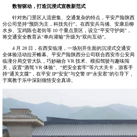
数智驱动，打造沉浸式宣教新范式
针对热门景区人流密集、交通复杂的特点，平安产险陕西
分公司坚持“预防为主，科技先行”。在西安兵马俑、安康后柳
水乡、宝鸡陈仓老街等 10 个重点景区，设立“平安守护岗”，
将交通安全教育从“单向灌输”升级为“双向互动”。
4 月 28 日，在西安临潼，一场别开生面的沉浸式交通安
全体验活动拉开帷幕。平安产险陕西分公司联合西安市公安局
临潼分局交管大队，巧妙融合 VR 技术、模拟驾驶与趣味闯
关，设置“酒驾 VR 体验”、“把安全套牢”等六大关卡，游客手
持“通关文牒”，在平安 IP“安安”与交警 IP“永安君”的引导下，
于寓教于乐中深刻领悟安全真谛。