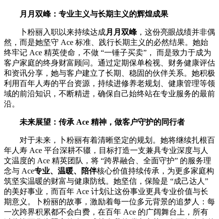
月月双峰：专业主义与长期主义的辉煌成果
卜粉丽入职以来持续达成
月月双峰
，这份亮眼战绩并非偶
然，而是她坚守 Ace 标准、践行长期主义的必然结果。她始
终牢记 Ace 精英使命，不做 “一锤子买卖”， 而是致力于成为
客户家庭的终身财富顾问。通过定期保单检视、财务健康评估
和资讯分享，她与客户建立了长期、稳固的伙伴关系。她积极
利用百年人寿的平台资源，持续进修养老规划、健康管理等领
域的前沿知识，不断精进，确保自己始终站在专业服务的最前
沿。
未来展望：传承 Ace 精神，做
客户
守护
的
同行者
对于未来，卜粉丽有着清晰坚定的规划。她将继续扎根百
年人寿 Ace 平台深耕不辍，目标打造一支兼具专业深度与人
文温度的 Ace 精英团队，将 “跨界融合、全面守护” 的服务理
念与 Ace
专业、温暖、陪伴
核心价值持续传承，为更多家庭构
筑坚实温暖的财富与健康防线。她坚信，保险是 “成己达人”
的美好事业，而百年 Ace 计划让这份事业更具专业价值与长
期意义。卜粉丽的故事，激励着每一位多元背景的追梦人：每
一次跨界积累都不会白费，在百年 Ace 的广阔舞台上，所有