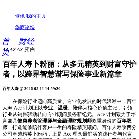
资讯
我的主页
华商论坛
首
财经
A1
A2
A3
夜
白
页
百年人寿卜粉丽：从多元精英到财富守护
者，以跨界智慧谱写保险事业新篇章
百年人寿 @ 2026-05-11 14:59:20
在保险行业迈向高质量、专业化发展的时代浪潮中，百年
人寿 Ace 计划正以
专业、温暖、陪伴
为核心价值主张，引领
行业从销售驱动转向专业顾问服务新纪元。Ace 计划致力于培
育兼具
健康养老管理师
与
金融理财规划师
双重身份的
百年双
师
，打造能够陪伴客户一生的寿险精英顾问。百年人寿陕西分
公司卓越精英卜粉丽，正是 Ace 理念最鲜活的践行者与代言