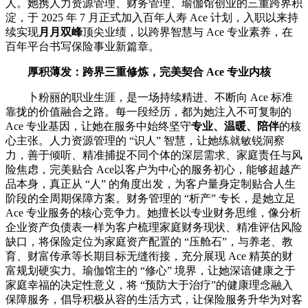
人。她携人力资源管理、财务管理、瑜伽馆创业的三重跨界积
淀，于 2025 年 7 月正式加入百年人寿 Ace 计划，入职以来持
续实现
月月双峰
顶尖业绩，以跨界智慧与 Ace 专业素养，在
百年平台书写保险事业新篇章。
厚积薄发：跨界三重修炼，完美契合 Ace 专业内核
卜粉丽的职业生涯，是一场持续精进、不断向 Ace 标准
靠拢的价值融合之路。每一段经历，都为她注入不可复制的
Ace 专业基因，让她在服务中始终坚守
专业、温暖、陪伴
的核
心主张。人力资源管理的 “识人” 智慧，让她练就敏锐洞察
力，善于倾听、精准捕捉不同个体的深层需求、家庭责任与风
险焦虑，完美贴合 Ace以客户为中心的服务初心，能够超越产
品本身，真正从 “人” 的角度出发，为客户量身定制贴合人生
阶段的全周期保障方案。财务管理的 “析产” 专长，是她立足
Ace 专业服务的核心竞争力。她擅长以专业财务思维，像分析
企业资产负债表一样为客户梳理家庭财务现状、精准评估风险
缺口，将保险定位为家庭资产配置的 “压舱石”，与养老、教
育、财富传承等长期目标无缝衔接，充分展现 Ace 精英的财
富规划硬实力。瑜伽馆主的 “修心” 境界，让她深谙健康之于
家庭幸福的决定性意义，将 “预防大于治疗”的健康理念融入
保障服务，倡导积极从容的生活方式，让保险服务升华为对客