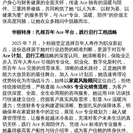
户身心与财务健康的全面关怀，传递 Ace 独有的温暖与陪
伴。三重跨界修炼，共同构筑了她 “以人为本、以财为基、以
健康为要” 的服务哲学，与 Ace“专业、温暖、陪伴”的价值主
张高度同频，让她在众多顾问中脱颖而出。
华丽转身：扎根百年 Ace 平台，践行启行工程战略
2025 年 7 月，卜粉丽坚定选择百年人寿作为职业新起
点，这份选择源于她对行业趋势的精准判断，更源于对百年
Ace 计划、启行工程
战略的深度认同。她清晰看到，保险业正
步入 百年人寿Ace 引领的专业化、职业化、数字化新时代，
而百年 Ace 完善的培育体系、清晰的成长路径，正是她跨界
能力大放异彩的最佳舞台。加入 Ace 计划后，她迅速将理论
优势转化为市场战斗力，始终以
家庭风险顾问
定位自己，拒绝
传统推销思维，严格遵循 Ace
NBS 专业化销售流程
，为客户
提供深度、全面、全生命周期的咨询服务。她运用 HR 访谈技
巧快速建立信任，挖掘客户真实风险需求，彰显 Ace 温暖沟
通力；凭借财务专业构建逻辑清晰、数据扎实的保障体系，明
确保单在家庭财务中的定位，展现 Ace 专业规划力；融入健
康管理理念，让服务超越冰冷条款，充满对客户未来生活的真
切关怀，践行 Ace 长期陪伴力。凭借 Ace 标准的专业服务，
她赢得极高客户黏性与转介绍率，成为客户信赖的终身伙伴。