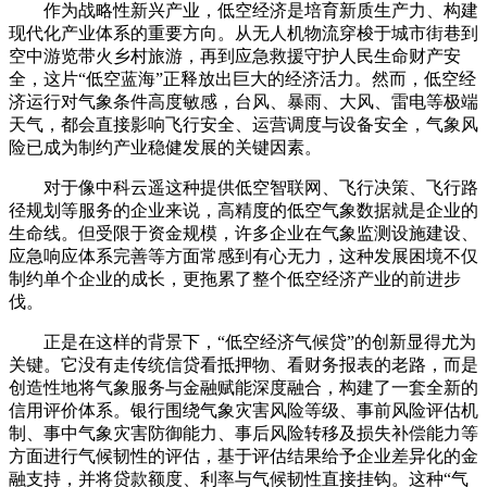
作为战略性新兴产业，低空经济是培育新质生产力、构建
现代化产业体系的重要方向。从无人机物流穿梭于城市街巷到
空中游览带火乡村旅游，再到应急救援守护人民生命财产安
全，这片“低空蓝海”正释放出巨大的经济活力。然而，低空经
济运行对气象条件高度敏感，台风、暴雨、大风、雷电等极端
天气，都会直接影响飞行安全、运营调度与设备安全，气象风
险已成为制约产业稳健发展的关键因素。
对于像中科云遥这种提供低空智联网、飞行决策、飞行路
径规划等服务的企业来说，高精度的低空气象数据就是企业的
生命线。但受限于资金规模，许多企业在气象监测设施建设、
应急响应体系完善等方面常感到有心无力，这种发展困境不仅
制约单个企业的成长，更拖累了整个低空经济产业的前进步
伐。
正是在这样的背景下，“低空经济气候贷”的创新显得尤为
关键。它没有走传统信贷看抵押物、看财务报表的老路，而是
创造性地将气象服务与金融赋能深度融合，构建了一套全新的
信用评价体系。银行围绕气象灾害风险等级、事前风险评估机
制、事中气象灾害防御能力、事后风险转移及损失补偿能力等
方面进行气候韧性的评估，基于评估结果给予企业差异化的金
融支持，并将贷款额度、利率与气候韧性直接挂钩。这种“气