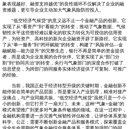
象表现越好、融资支持越优”的良性循环不仅解决了企业的融
资难题，更引导企业主动加大气象风险防控投入。
“低空经济气候贷”的意义远不止一个金融产品的创新。它
实现了从“看资产”到“看能力”的转变，推动了气象数据、气候
韧性水平这些曾经难以量化的软实力转化为可授信的信用资
产，为轻资产、高科技的新兴企业融资开辟了新路径。它实现
了从“单一服务”到“闭环赋能”的转变，构建了“风险评估—金
融赋能—能力提升”的完整生态，银行不再是简单的资金提供
者，而是成为企业发展的合作伙伴。它更实现了从“部门分
割”到“协同共治”的转变，央行与气象部门的深度合作打破了
信息壁垒，为跨部门协同服务实体经济提供了可复制、可推广
的经验。
当前，我国正处于经济转型升级的关键时期，金融创新不
能停留在简单的产品层面，而是要深入产业肌理，精准对接产
业痛点，与产业同频共振。“低空经济气候贷”虽然只是一个小
小的创新，但它打开了一扇大门。未来，这种“气象+金融”的
模式有望推广到更多对气象条件敏感的领域。在这一过程中，
金融机构需要进一步完善气候韧性评估标准，让评价体系更加
科学、公正；需要不断创新金融产品和服务模式，探索覆盖企
业全生命周期的气象金融综合服务体系；需要加强部门协同，