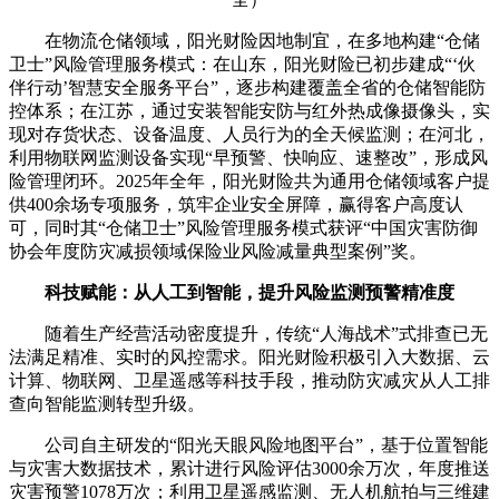
在物流仓储领域，阳光财险因地制宜，在多地构建“仓储
卫士”风险管理服务模式：在山东，阳光财险已初步建成“‘伙
伴行动’智慧安全服务平台”，逐步构建覆盖全省的仓储智能防
控体系；在江苏，通过安装智能安防与红外热成像摄像头，实
现对存货状态、设备温度、人员行为的全天候监测；在河北，
利用物联网监测设备实现“早预警、快响应、速整改”，形成风
险管理闭环。2025年全年，阳光财险共为通用仓储领域客户提
供400余场专项服务，筑牢企业安全屏障，赢得客户高度认
可，同时其“仓储卫士”风险管理服务模式获评“中国灾害防御
协会年度防灾减损领域保险业风险减量典型案例”奖。
科技赋能：从人工到智能，提升风险监测预警精准度
随着生产经营活动密度提升，传统“人海战术”式排查已无
法满足精准、实时的风控需求。阳光财险积极引入大数据、云
计算、物联网、卫星遥感等科技手段，推动防灾减灾从人工排
查向智能监测转型升级。
公司自主研发的“阳光天眼风险地图平台”，基于位置智能
与灾害大数据技术，累计进行风险评估3000余万次，年度推送
灾害预警1078万次；利用卫星遥感监测、无人机航拍与三维建