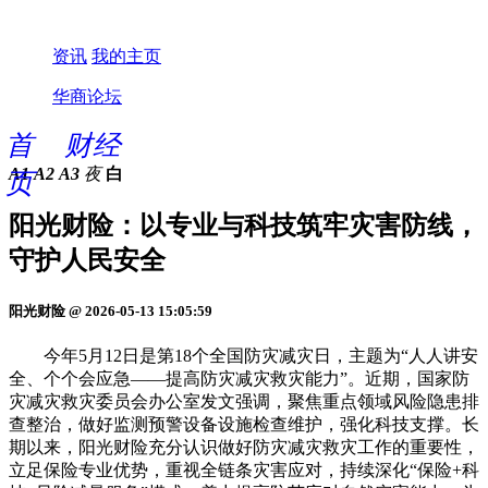
资讯
我的主页
华商论坛
首
财经
A1
A2
A3
夜
白
页
阳光财险：以专业与科技筑牢灾害防线，
守护人民安全
阳光财险 @ 2026-05-13 15:05:59
今年5月12日是第18个全国防灾减灾日，主题为“人人讲安
全、个个会应急——提高防灾减灾救灾能力”。近期，国家防
灾减灾救灾委员会办公室发文强调，聚焦重点领域风险隐患排
查整治，做好监测预警设备设施检查维护，强化科技支撑。长
期以来，阳光财险充分认识做好防灾减灾救灾工作的重要性，
立足保险专业优势，重视全链条灾害应对，持续深化“保险+科