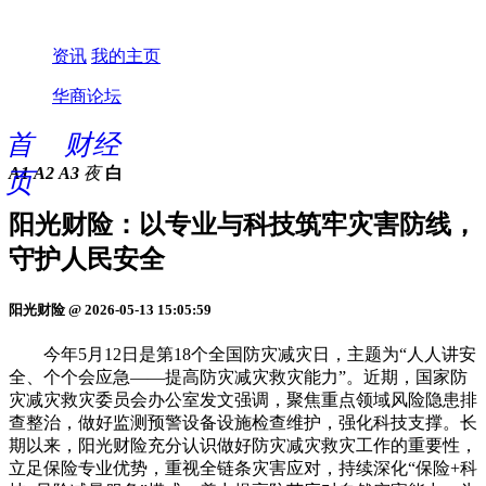
资讯
我的主页
华商论坛
首
财经
A1
A2
A3
夜
白
页
阳光财险：以专业与科技筑牢灾害防线，
守护人民安全
阳光财险 @ 2026-05-13 15:05:59
今年5月12日是第18个全国防灾减灾日，主题为“人人讲安
全、个个会应急——提高防灾减灾救灾能力”。近期，国家防
灾减灾救灾委员会办公室发文强调，聚焦重点领域风险隐患排
查整治，做好监测预警设备设施检查维护，强化科技支撑。长
期以来，阳光财险充分认识做好防灾减灾救灾工作的重要性，
立足保险专业优势，重视全链条灾害应对，持续深化“保险+科