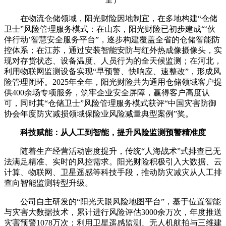
在物流仓储领域，阳光财险因地制宜，在多地构建“仓储
卫士”风险管理服务模式：在山东，阳光财险已初步建成“‘伙
伴行动’智慧安全服务平台”，逐步构建覆盖全省的仓储智能防
控体系；在江苏，通过安装智能安防与红外热成像摄像头，实
现对存货状态、设备温度、人员行为的全天候监测；在河北，
利用物联网监测设备实现“早预警、快响应、速整改”，形成风
险管理闭环。2025年全年，阳光财险共为通用仓储领域客户提
供400余场专项服务，筑牢企业安全屏障，赢得客户高度认
可，同时其“仓储卫士”风险管理服务模式获评“中国灾害防御
协会年度防灾减损领域保险业风险减量典型案例”奖。
科技赋能：从人工到智能，提升风险监测预警精准度
随着生产经营活动密度提升，传统“人海战术”式排查已无
法满足精准、实时的风控需求。阳光财险积极引入大数据、云
计算、物联网、卫星遥感等科技手段，推动防灾减灾从人工排
查向智能监测转型升级。
公司自主研发的“阳光天眼风险地图平台”，基于位置智能
与灾害大数据技术，累计进行风险评估3000余万次，年度推送
灾害预警1078万次；利用卫星遥感监测、无人机航拍与三维建