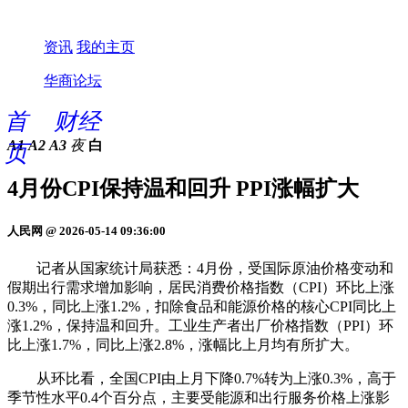
资讯
我的主页
华商论坛
首
财经
A1
A2
A3
夜
白
页
4月份CPI保持温和回升 PPI涨幅扩大
人民网 @ 2026-05-14 09:36:00
记者从国家统计局获悉：4月份，受国际原油价格变动和
假期出行需求增加影响，居民消费价格指数（CPI）环比上涨
0.3%，同比上涨1.2%，扣除食品和能源价格的核心CPI同比上
涨1.2%，保持温和回升。工业生产者出厂价格指数（PPI）环
比上涨1.7%，同比上涨2.8%，涨幅比上月均有所扩大。
从环比看，全国CPI由上月下降0.7%转为上涨0.3%，高于
季节性水平0.4个百分点，主要受能源和出行服务价格上涨影