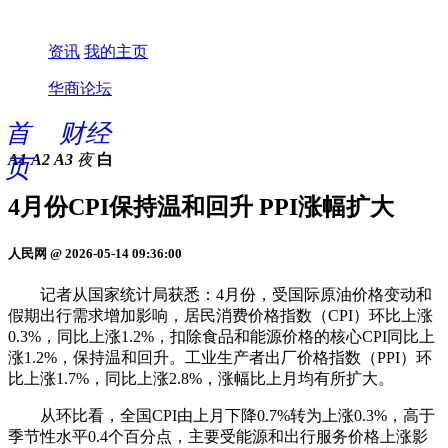
资讯
我的主页
华商论坛
首
财经
A1
A2
A3
夜
白
页
4月份CPI保持温和回升 PPI涨幅扩大
人民网 @ 2026-05-14 09:36:00
记者从国家统计局获悉：4月份，受国际原油价格变动和
假期出行需求增加影响，居民消费价格指数（CPI）环比上涨
0.3%，同比上涨1.2%，扣除食品和能源价格的核心CPI同比上
涨1.2%，保持温和回升。工业生产者出厂价格指数（PPI）环
比上涨1.7%，同比上涨2.8%，涨幅比上月均有所扩大。
从环比看，全国CPI由上月下降0.7%转为上涨0.3%，高于
季节性水平0.4个百分点，主要受能源和出行服务价格上涨影