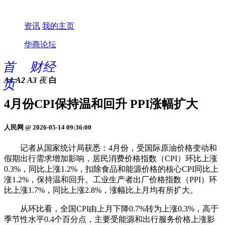
资讯
我的主页
华商论坛
首
财经
A1
A2
A3
夜
白
页
4月份CPI保持温和回升 PPI涨幅扩大
人民网 @ 2026-05-14 09:36:00
记者从国家统计局获悉：4月份，受国际原油价格变动和
假期出行需求增加影响，居民消费价格指数（CPI）环比上涨
0.3%，同比上涨1.2%，扣除食品和能源价格的核心CPI同比上
涨1.2%，保持温和回升。工业生产者出厂价格指数（PPI）环
比上涨1.7%，同比上涨2.8%，涨幅比上月均有所扩大。
从环比看，全国CPI由上月下降0.7%转为上涨0.3%，高于
季节性水平0.4个百分点，主要受能源和出行服务价格上涨影