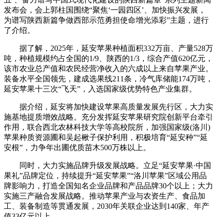
发布会，会上郭柱国围绕“聚焦‘一园四区’、加快振兴发展，
为谱写陕西新篇争做西部示范勇担使命增光添彩”主题，进行
了介绍。
据了解，2025年，延安苹果种植面积332万亩、产量528万
吨，种植规模约占全国的1/9、陕西的1/3，综合产值620亿元，
该市农业总产值和农民经营净收入的六成以上来自苹果产业。
装备水平全国领先，建成选果线211条，冷气库储能174万吨，
延安苹果十三次“飞天”，入选国家级优势特色产业集群。
据介绍，延安将加快建设苹果高质量发展先行区，大力实
施基地提质增效战略。充分发挥延安苹果研究院创新平台牵引
作用，联合西北农林科技大学等高校院所，加强国家级(洛川)
苹果种质资源圃和吴起楸子保护利用，积极培育“延安种”“延
安根”，力争年出圃优质苗木500万株以上。
同时，大力实施品牌升级发展战略。立足“延安苹果·中国
果礼”品牌定位，持续提升“延安苹果”“洛川苹果”区域公用品
牌影响力，打造全国知名企业品牌和产品品牌30个以上；大力
实施三产融合发展战略。推动苹果产业与农资生产、食品加
工、装备制造等贯通发展，2030年关联企业达到140家、年产
值33亿元以上。