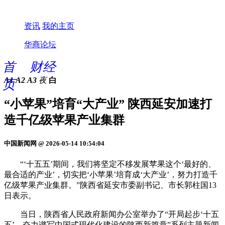
资讯
我的主页
华商论坛
首
财经
A1
A2
A3
夜
白
页
“小苹果”培育“大产业” 陕西延安加速打
造千亿级苹果产业集群
中国新闻网 @ 2026-05-14 10:54:04
“‘十五五’期间，我们将坚定不移发展苹果这个‘最好的、
最合适的产业’，切实把‘小苹果’培育成‘大产业’，努力打造千
亿级苹果产业集群。”陕西省延安市委副书记、市长郭柱国13
日表示。
当日，陕西省人民政府新闻办公室举办了“开局起步‘十五
五’、奋力谱写中国式现代化建设的陕西新篇章”系列主题新闻