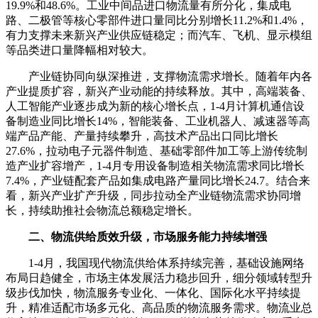
19.9%和48.6%。工业中间品进口物流量有所分化，集成电
路、二极管等核心零部件进口量同比分别增长11.2%和1.4%，
有力支撑未来新兴产业供应链稳定；而汽车、飞机、显示模组
等品类进口量降幅相对较大。
产业链协同向纵深推进，支撑物流需求增长。随着年内各
产业提质扩容，新兴产业动能的持续释放。其中，高端装备、
人工智能产业逐步成为新的核心增长点，1-4月计算机通信设
备制造业同比增长14%，智能装备、工业机器人、减速器等高
端产品产能、产量持续攀升，高技术产品出口同比增长
27.6%，拉动电子元器件制造、基础零部件加工等上游传统制
造产业扩容增产，1-4月专用设备制造相关物流需求同比增长
7.4%，产业链配套产品如集成电路产量同比增长24.7。结合来
看，新兴产业扩产升级，同步拉动全产业链物流需求协同增
长，持续助推社会物流总额稳定增长。
二、物流供给质效升级，市场服务能力持续增强
1-4月，我国现代物流供给体系持续完善，基础设施网络
布局日趋健全，市场主体发展活力稳步回升，细分领域转型升
级步伐加快，物流服务专业化、一体化、国际化水平持续提
升，精准适配市场多元化、高品质的物流服务需求。物流业总