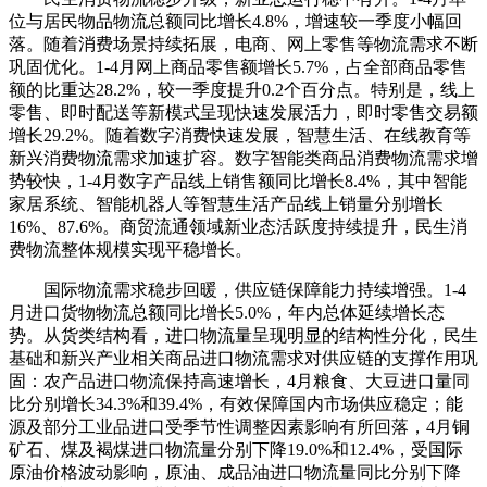
位与居民物品物流总额同比增长4.8%，增速较一季度小幅回
落。随着消费场景持续拓展，电商、网上零售等物流需求不断
巩固优化。1-4月网上商品零售额增长5.7%，占全部商品零售
额的比重达28.2%，较一季度提升0.2个百分点。特别是，线上
零售、即时配送等新模式呈现快速发展活力，即时零售交易额
增长29.2%。随着数字消费快速发展，智慧生活、在线教育等
新兴消费物流需求加速扩容。数字智能类商品消费物流需求增
势较快，1-4月数字产品线上销售额同比增长8.4%，其中智能
家居系统、智能机器人等智慧生活产品线上销量分别增长
16%、87.6%。商贸流通领域新业态活跃度持续提升，民生消
费物流整体规模实现平稳增长。
国际物流需求稳步回暖，供应链保障能力持续增强。1-4
月进口货物物流总额同比增长5.0%，年内总体延续增长态
势。从货类结构看，进口物流量呈现明显的结构性分化，民生
基础和新兴产业相关商品进口物流需求对供应链的支撑作用巩
固：农产品进口物流保持高速增长，4月粮食、大豆进口量同
比分别增长34.3%和39.4%，有效保障国内市场供应稳定；能
源及部分工业品进口受季节性调整因素影响有所回落，4月铜
矿石、煤及褐煤进口物流量分别下降19.0%和12.4%，受国际
原油价格波动影响，原油、成品油进口物流量同比分别下降