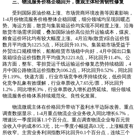
三、物流服务价格企稳回升，微观主体经营韧性修复
受到国际原油价格上涨、市场营商环境改善等因素影响，
1-4月份物流服务价格整体企稳回暖，细分领域均呈现回暖态
势。海运方面，散货与集装箱运价均实现不同程度上涨。沿海
散货市场需求回暖，叠加国际油价高位抬升运输成本，煤炭、
粮食运价环比均有较大幅度上涨。4月沿海(散货)综合运价指
数月平均值为1225.5点，环比回升10.1%。集装箱市场受益于
外贸出口规模增长，船舶租赁市场稳中向好，4月中国出口集
装箱综合运价指数月平均值为1221.8点，环比回升11.4%。公
路方面，整车、零担货运干线运输运价修复态势持续稳固，4
月中国公路物流运价指数为106.2点，环比回升0.52%，同比回
升1.19%。快递方面，行业市场竞争秩序持续优化，低价同质
化竞争乱象有效缓解，行业单票收入7.65元/票，环比回升
1.2%，同比增长3%，行业单票收入增长趋势延续。细分领域
物流服务价格体系持续规范化、良性化发展。
物流微观主体在价格回升带动下盈利水平边际改善。重点
调查数据显示，1-4月重点物流企业业务收入同比增长6.7%，
增速比一季度回落1.1个百分点。重点调查物流企业每百元营
业收入中的成本95.3元，比一季度小幅提高0.3元，上涨幅度有
所收窄。主营业务利润指数环比回升0.1个百分点，连续三个