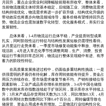
月回升，重点企业营业利润降幅较前期有所收窄。整体来看，
当前物流微观主体经营基本稳定，后续随工业、消费物流需求
结构持续优化，物流需求将进一步扩容升级，结构优化升级的
带动效应也将逐步向物流领域传导，服务价格有望维持回升态
势。物流企业也需加速数字化转型、优化服务模式，夯实行业
发展韧性。
总体来看，1-4月物流运行总体平稳，产业提质转型成果
扎实，同时阶段性运行特征与结构性发展短板仍需理性看待。
从月度运行走势来看，一季度市场修复动能集中释放、增长表
现活跃，4月进入常态化季节性调整周期，生产、消费、投资
端运行节奏回归常态区间，物流运行整体呈现稳中有进、有序
蓄力的阶段性特征。
在高质量发展推进过程中，仍面临多重结构性挑战：一是
供强需弱的矛盾仍有待化解，库存周转效能有待提升，资金占
用压力持续存在。受市场需求修复节奏不均、产销衔接错位等
因素影响，工业产成品库存增长依然较快，3-4月中国仓储指
数中的期末库存指数连续处于扩张区间，显示库存水平持续上
升；3月末产成品存货周转天数为21.5天，同比增加0.3天，4月
份库存周转次数指数同比下降0.4个百分点，周转偏缓导致仓
储保管、资金占用成本有所增加。二是物流行业结构性分化、