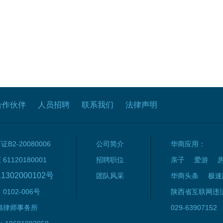
合作伙伴
人员招聘
联系我们
法律声明
2-20080006
公司简介
华商应用：
120180001
招聘职位
亲子
爱游
1302000102号
团队风采
华商头条
极速
102-006号
陕西省互联网违
旭律师事务所
029-63907152