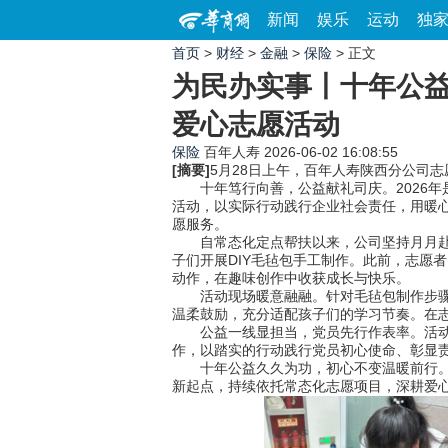
新闻
娱乐
运动
独
首页
>
财经
>
金融
>
保险
> 正文
为民办实事丨十年公益
爱心志愿活动
保险
百年人寿
2026-06-02 16:08:55
[摘要]
5月28日上午，百年人寿陕西分公司
十年笃行向善，公益献礼司庆。2026年
活动，以实际行动践行企业社会责任，用暖心
愿服务。
自常态化定点帮扶以来，公司坚持月月赴约
子们开展DIY毛毡包手工制作。此前，志愿
动作，在趣味创作中收获成长与快乐。
活动现场暖意融融。针对毛毡包制作步骤细
温柔鼓励，充分适配孩子们的学习节奏。在
公益一线显担当，党员先行作表率。活动中
作，以踏实的行动践行党员初心使命、彰显
十年公益久久为功，初心不变温暖前行。本
新起点，持续依托常态化志愿项目，深耕爱