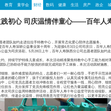
家
教育
童学会
财经
数码
健康
生活
房产
政企
践初心 司庆温情伴童心——百年人
志愿者团队如约走进拉拉手特教中心，开展常态化爱心陪伴志愿服务。
是百年人寿深耕公益事业第十周年，为迎接6月3日公司司庆日，百年人寿
公益为司庆添彩。5月28日上午，百年人寿陕西分公司志愿者团队如约
、持续守护特殊儿童成长。本次活动精准聚焦特教中心手工能力相对薄
者团队已协助动手能力较强的班级完成同款手工体验，本次活动因材施教
致、操作难度较高的特点，志愿者们一对一耐心指导，手把手示范涂画
志愿者的暖心陪伴下，孩子们积极投入创作，认真完成专属毛毡包作品，
，公司党员志愿者主动冲锋在前，全程坚守服务一线，用心陪伴、细致
责任担当，充分发挥了党员先锋模范作用，让红色力量温暖童心、照亮公
次司庆公益周特教陪伴活动，是百年人寿十年公益坚守的生动缩影。未
心帮扶、传递企业温情，持续用善意与坚守践行社会责任，以更丰富的公