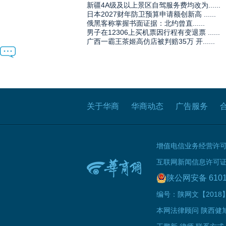
新疆4A级及以上景区自驾服务费均改为......
日本2027财年防卫预算申请额创新高 ......
俄黑客称掌握书面证据：北约曾直......
男子在12306上买机票因行程有变退票 ......
广西一霸王茶姬高仿店被判赔35万 开......
关于华商
华商动态
广告服务
增值电信业务经营许可证B
互联网新闻信息许可证 61
陕公网安备 6101
编号：陕网文【2018】0
本网法律顾问 陕西健