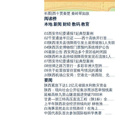
长图|西十贯秦楚 秦岭翠如故
阅读榜
本地
新闻
财经
数码
教育
01
西安市纪委通报7起典型案例
02
千里通途半日还 ——西十高铁开行首......
03
陕西潼关县强降雨引发土崖滑坡致1人失联
04
陕西历史博物馆门票预约系统维护公告
05
最新公告 西安周边多个景区临时闭园
06
陕西柞水县持续强降雨突发泥石流致1人.....
07
西安市纪委通报7起典型案例
08
丝绸之路万里行・多彩非洲大型跨......
09
关于处置假冒仿冒账号情况的通报
10
陕西机场公安局：空港北一路西段、北.....
要闻
陕西紧急下达1.2亿元省级水利救灾资金
陕西：现向社会公开征集涉黑涉恶举报线索
延榆高铁九里山隧道掘进突破7000米
甘肃—浙江特高压直流工程（陕1标）全......
上半年陕西农业经济持续向好 林牧渔......
白海豚居然走出古怪路径！在海上......
中国代表队首次参加国际核科学奥赛 ......