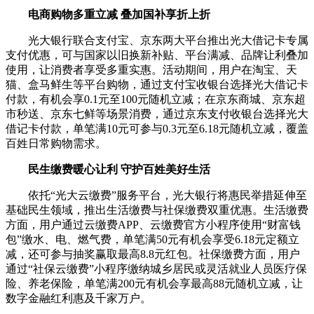
电商购物多重立减 叠加国补享折上折
光大银行联合支付宝、京东两大平台推出光大借记卡专属
支付优惠，可与国家以旧换新补贴、平台满减、品牌让利叠加
使用，让消费者享受多重实惠。活动期间，用户在淘宝、天
猫、盒马鲜生等平台购物，通过支付宝收银台选择光大借记卡
付款，有机会享0.1元至100元随机立减；在京东商城、京东超
市秒送、京东七鲜等场景消费，通过京东支付收银台选择光大
借记卡付款，单笔满10元可参与0.3元至6.18元随机立减，覆盖
百姓日常购物需求。
民生缴费暖心让利 守护百姓美好生活
依托“光大云缴费”服务平台，光大银行将惠民举措延伸至
基础民生领域，推出生活缴费与社保缴费双重优惠。生活缴费
方面，用户通过云缴费APP、云缴费官方小程序使用“财富钱
包”缴水、电、燃气费，单笔满50元有机会享受6.18元定额立
减，还可参与抽奖赢取最高8.8元红包。社保缴费方面，用户
通过“社保云缴费”小程序缴纳城乡居民或灵活就业人员医疗保
险、养老保险，单笔满200元有机会享最高88元随机立减，让
数字金融红利惠及千家万户。