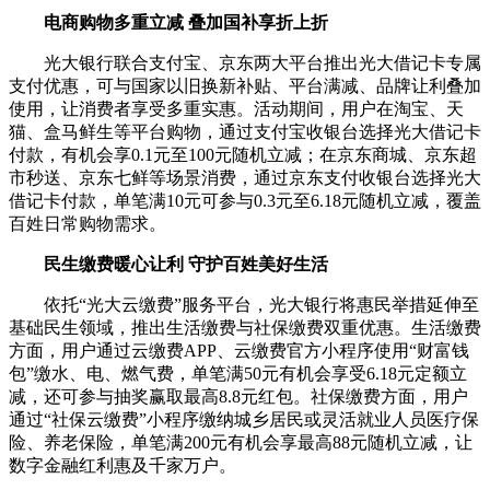
电商购物多重立减 叠加国补享折上折
光大银行联合支付宝、京东两大平台推出光大借记卡专属
支付优惠，可与国家以旧换新补贴、平台满减、品牌让利叠加
使用，让消费者享受多重实惠。活动期间，用户在淘宝、天
猫、盒马鲜生等平台购物，通过支付宝收银台选择光大借记卡
付款，有机会享0.1元至100元随机立减；在京东商城、京东超
市秒送、京东七鲜等场景消费，通过京东支付收银台选择光大
借记卡付款，单笔满10元可参与0.3元至6.18元随机立减，覆盖
百姓日常购物需求。
民生缴费暖心让利 守护百姓美好生活
依托“光大云缴费”服务平台，光大银行将惠民举措延伸至
基础民生领域，推出生活缴费与社保缴费双重优惠。生活缴费
方面，用户通过云缴费APP、云缴费官方小程序使用“财富钱
包”缴水、电、燃气费，单笔满50元有机会享受6.18元定额立
减，还可参与抽奖赢取最高8.8元红包。社保缴费方面，用户
通过“社保云缴费”小程序缴纳城乡居民或灵活就业人员医疗保
险、养老保险，单笔满200元有机会享最高88元随机立减，让
数字金融红利惠及千家万户。