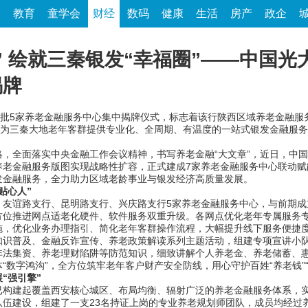
家
教育
童学会
财经
数码
健康
生活
房产
政企
” 绘就三秦银发“幸福圈”——中国光
揭牌
批5家养老金融服务中心集中揭牌仪式，标志着该行陕西区域养老金融服
，为三秦大地老年客群提供专业化、全周期、有温度的一站式银发金融服
全面落实中央金融工作会议精神，书写养老金融“大文章”，近日，中国
老金融服务版图实现战略性扩容，正式建成7家养老金融服务中心联动赋
发金融服务，全力助力区域老龄事业与银发经济高质量发展。
贴心人”
谊路支行、昆明路支行、兴庆路支行5家养老金融服务中心，与前期成
方位推进网点适老化硬件、软件服务双重升级。各网点优化老年专属服务
施，优化业务办理指引、简化老年客群操作流程，大幅提升线下服务便捷
普及、金融反诈宣传、养老政策解读系列主题活动，组建专项宣讲小队
非法集资、养老理财陷阱等防范知识，细致讲解个人养老金、养老储蓄、
数字鸿沟”，全方位筑牢老年客户财产安全防线，用心守护百姓“养老钱”“
“强引擎”
建起覆盖西安核心城区、布局均衡、辐射广泛的养老金融服务体系，实
队伍建设，组建了一支23名持证上岗的专业养老规划师团队，成员均经过