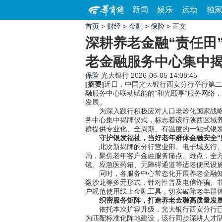
新闻
娱乐
运动
独
首页
>
财经
>
金融
>
保险
> 正文
深耕养老金融“责任田
老金融服务中心集中
保险
光大银行
2026-06-05 14:08:45
[摘要]
近日，中国光大银行西安分行举行第二
融服务中心联动赋能的“和光颐享”服务网络
发展。
为深入践行积极应对人口老龄化国家战略，
务中心集中揭牌仪式，标志着该行陕西区域养
群提供专业化、全周期、有温度的一站式银
守护银发福祉，当好老年群体金融安全“
此次新揭牌的分行营业部、电子城支行、友
局，聚焦老年客户金融服务痛点、难点，全
镜、应急医药箱、无障碍通道等适老便民设
同时，各服务中心常态化开展养老金融知识
微沙龙等多元形式，针对性普及电信诈骗、
户规范使用线上金融工具，切实破除老年群体“
织密服务矩阵，打造养老金融高质量发展
依托本次扩容升级，光大银行西安分行已构
为匹配标准化阵地建设，该行同步深耕人才