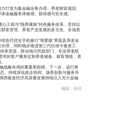
倾力打造为集金融业务办理、养老财富规划、
群体金融服务体验感、获得感与安全感。
暖心工程与“颐养康旅”特色服务体系，坚持以
庭财富管理、养老产业发展的多元化、全场景
迭代优化手机银行“简爱版”界面及养老金
捷办理，同时稳步推进第三代社保卡换发工
富传承资源，联动地方民政部门、专业养老机
同需求的客户量身定制养老储备、财富增值、资
越。
融战略布局的重要里程碑。下一步，该行将
生态。持续深化政企协同、场景创新与服务升
陕西银发经济高质量发展持续注入光大金融
编辑：张芬