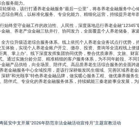
综合服务能力。
双轮驱动，该行打通养老金融服务“最后一公里”，将各养老金融服务中心
生态综合网点，以标准化服务、专业化能力、精细化运营，持续提升老年
始终坚守金融工作的政治性、人民性，深度落地总行养老金融“12345”
务金融、养老产业金融三轨并行、协同发力，全面覆盖个人养老储备、家
方位升级适老综合服务体系。线上依托个人养老金业务试点行优势，持续
交互体验，实现个人养老金账户开立、缴存、投资、查询等全流程线上便
距离、掌上办”。线下深度发挥集团协同优势，整合优质康养、文旅、财
模式。通过实施分龄分层、精准精细的客户服务体系，为不同年龄段、不
一金融产品供给，向全场景、陪伴式、高品质养老生活综合服务的全面跨
老金融服务中心全域投用，是该行深耕银发民生领域、完善区域养老金
深耕“和光颐享”特色养老金融品牌，做实暖心服务工程、做优康养服务
景、陪伴式、专业化的养老金融服务体系，持续赋能三秦老龄事业发展，为
寿延安中支开展“2026年防范非法金融活动宣传月”主题宣教活动