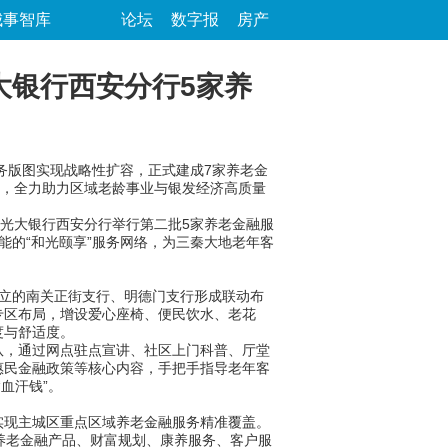
城事智库
论坛
数字报
房产
大银行西安分行5家养
务版图实现战略性扩容，正式建成7家养老金
务，全力助力区域老龄事业与银发经济高质量
光大银行西安分行举行第二批5家养老金融服
能的“和光颐享”服务网络，为三秦大地老年客
立的南关正街支行、明德门支行形成联动布
专区布局，增设爱心座椅、便民饮水、老花
度与舒适度。
，通过网点驻点宣讲、社区上门科普、厅堂
惠民金融政策等核心内容，手把手指导老年客
血汗钱”。
现主城区重点区域养老金融服务精准覆盖。
养老金融产品、财富规划、康养服务、客户服