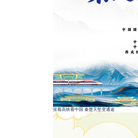
坐着高铁看中国 秦楚天堑变通途