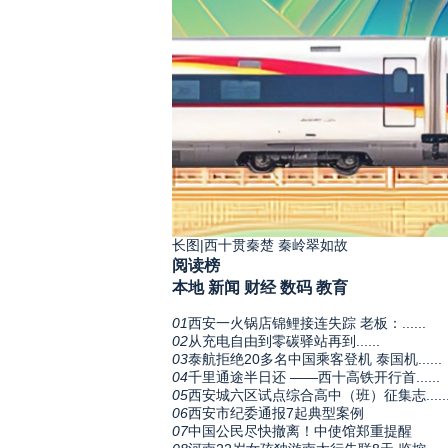
长图|西十贯秦楚 秦岭翠如故
阅读榜
本地
新闻
财经
数码
教育
01
西安一火锅店锦鲤接连失踪 老板：......
02
从充电自由到零碳驿站再到......
03
泰航拒绝20多名中国乘客登机 泰国机......
04
千里通途半日还 ——西十高铁开行首......
05
西安城六区试点综合高中（班）征集志.....
06
西安市纪委通报7起典型案例
07
中国公民尽快撤离！中使馆郑重提醒