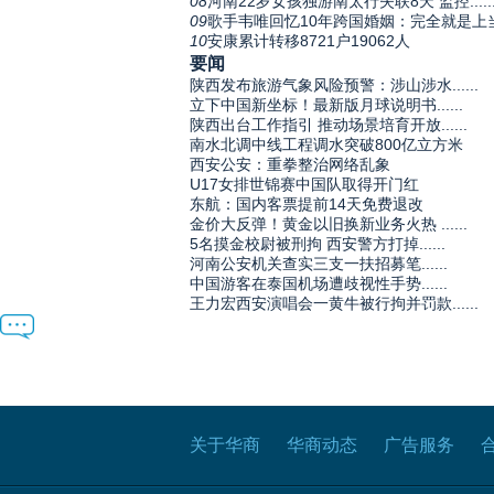
08
河南22岁女孩独游南太行失联8天 监控.....
09
歌手韦唯回忆10年跨国婚姻：完全就是上
10
安康累计转移8721户19062人
要闻
陕西发布旅游气象风险预警：涉山涉水......
立下中国新坐标！最新版月球说明书......
陕西出台工作指引 推动场景培育开放......
南水北调中线工程调水突破800亿立方米
西安公安：重拳整治网络乱象
U17女排世锦赛中国队取得开门红
东航：国内客票提前14天免费退改
金价大反弹！黄金以旧换新业务火热 ......
5名摸金校尉被刑拘 西安警方打掉......
河南公安机关查实三支一扶招募笔......
中国游客在泰国机场遭歧视性手势......
王力宏西安演唱会一黄牛被行拘并罚款......
关于华商
华商动态
广告服务