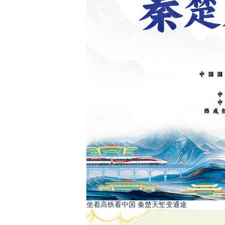
坐着高铁看中国 秦楚天堑变通途