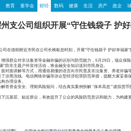
家
教育
童学会
财经
数码
健康
生活
房产
政企
州支公司组织开展“守住钱袋子 护好
支公司在借助附近市民在公司长椅歇息时刻，开展“守住钱袋子 护好幸福家
强群众对非法集资等金融诈骗的识别与防范能力，5月29日，瑞众保险
福家”防非主题户外宣传活动，将金融安全知识送到市民身边。
对面讲解等方式，用通俗易懂的语言向市民普及非法集资、养老诈骗等
析了涉黑洗钱、电信网络诈骗等涉众型经济犯罪防范举措，提醒大家妥善
机构办理业务。
资金安全、理财风险疑问，结合真实案例拆解 “保本高息”“虚拟货币投
沉基层、贴近群众，有效提升了公众的风险防范意识和能力，为构建更