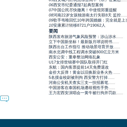
06
西安市纪委通报7起典型案例
07
中国公民尽快撤离！中使馆郑重提醒
08
河南22岁女孩独游南太行失联8天 监控.....
09
歌手韦唯回忆10年跨国婚姻：完全就是上
10
安康累计转移8721户19062人
要闻
陕西发布旅游气象风险预警：涉山涉水......
立下中国新坐标！最新版月球说明书......
陕西出台工作指引 推动场景培育开放......
南水北调中线工程调水突破800亿立方米
西安公安：重拳整治网络乱象
U17女排世锦赛中国队取得开门红
东航：国内客票提前14天免费退改
金价大反弹！黄金以旧换新业务火热 ......
5名摸金校尉被刑拘 西安警方打掉......
河南公安机关查实三支一扶招募笔......
中国游客在泰国机场遭歧视性手势......
王力宏西安演唱会一黄牛被行拘并罚款......