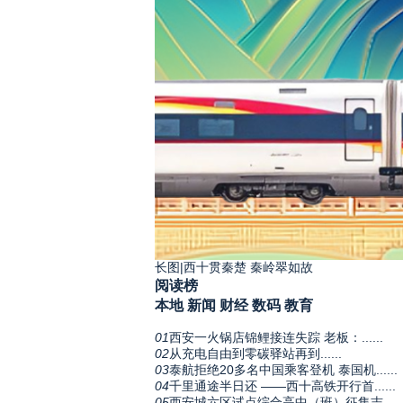
长图|西十贯秦楚 秦岭翠如故
阅读榜
本地
新闻
财经
数码
教育
01
西安一火锅店锦鲤接连失踪 老板：......
02
从充电自由到零碳驿站再到......
03
泰航拒绝20多名中国乘客登机 泰国机......
04
千里通途半日还 ——西十高铁开行首......
05
西安城六区试点综合高中（班）征集志.....