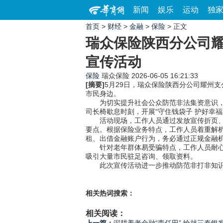
新闻
娱乐
运动
独
首页
>
财经
>
金融
>
保险
> 正文
瑞众保险陕西分公司耀
宣传活动
保险
瑞众保险
2026-06-05 16:21:33
[摘要]
5月29日，瑞众保险陕西分公司耀州
市民身边。
为切实提升社会公众防范非法集资意识，增
司长椅歇息时刻，开展“守住钱袋子 护好幸
活动现场，工作人员通过发放宣传折页、面
要点。根据保险业务特点，工作人员着重解
租、出借金融账户行为，务必通过正规金融
针对老年群体易受骗特点，工作人员耐心解答
吸引大量市民驻足咨询、领取资料。
此次宣传活动进一步推动防范非打非知识下
相关热词搜索：
相关阅读：