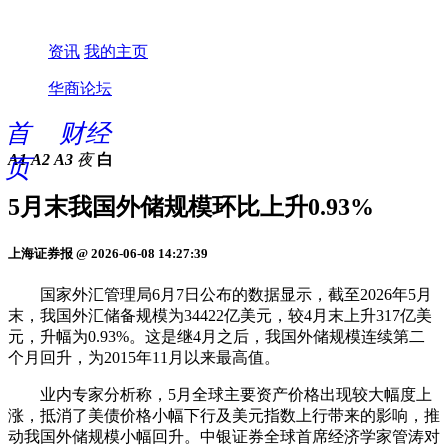
资讯
我的主页
华商论坛
首
财经
A1
A2
A3
夜
白
页
5月末我国外储规模环比上升0.93%
上海证券报 @ 2026-06-08 14:27:39
国家外汇管理局6月7日公布的数据显示，截至2026年5月
末，我国外汇储备规模为34422亿美元，较4月末上升317亿美
元，升幅为0.93%。这是继4月之后，我国外储规模连续第二
个月回升，为2015年11月以来最高值。
业内专家分析称，5月全球主要资产价格出现较大幅度上
涨，抵消了美债价格小幅下行及美元指数上行带来的影响，推
动我国外储规模小幅回升。中银证券全球首席经济学家管涛对