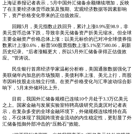
上海证券报记者表示，5月中国外汇储备余额继续增加，反映
了在主要经济体货币政策及预期、宏观经济数据等因素影响
下，资产价格变化带来的正估值效应。
回顾5月，美元指数止跌回升，累计上涨0.9%至98.9，非
美元货币总体下跌，导致非美元储备资产折美元缩水。但全球
主要金融资产价格总体上涨：以美元标价的已对冲全球债券指
数累计上涨0.6%，标普500股票指数上涨5.1%至7580.06，刷新
历史纪录。“后者涨幅更大，所以5月外汇储备录得正估值效
应。”管涛说。
民生银行首席经济学家温彬分析称，美国通胀数据强化了
美联储年内加息的市场预期，美债利率上涨、美元上行，而股
市因科技股走出独立行情。在资产价格变化与汇率波动综合影
响下，5月末外储环比上升。
目前，我国外汇储备规模已连续10个月处于3.3万亿美元
之上。国家金融与发展实验室特聘高级研究员庞溟对记者表
示，在复杂多变的全球金融环境下，外储规模连续维持在高
位，不仅体现了我国跨境资金流动的内生稳定性，更彰显了外
汇储备抵御外部冲击的“压舱石”效能。