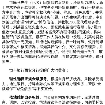
市民张先生（化名）因贷款临近到期，还款压力增大，急
于寻求协商还款渠道。他在浏览网络短视频时，看到一则第三
方中介广告，声称可全权代办“停催、停息、减免息费”，并承
诺无需客户出面即可解决债务问题。张先生联系对方后，中介
刘某出示所谓“律师证”博取信任，并收取7000元代理服务费。
随后，刘某冒充张先生本人，频繁致电某银行客服，以“暴力
催收”为由恶意投诉，威胁若当天不办理停催协商还款，将向
监管部门投诉施压。银行工作人员在沟通中发现，刘某对贷款
具体情况一无所知，且拒绝沟通解释，仅一味施压。银行随即
联系张先生核实情况，得知其轻信中介、支付高额代理费，并
被误导“按时还款会影响协商进度”。银行明确告知张先生，该
行为属于典型的非法代理维权诈骗，并建议其尽快报警，追回
损失。
恒丰银行西安分行提醒广大消费者：
理性选择正规金融服务
。根据自身经济状况、风险承受能
力，通过银行、持牌金融机构等正规渠道办理业务，警惕“全
额退保”“减免债务”等不实宣传。
依法维护自身权益
。与金融机构发生纠纷时，应通过协
商、调解、监管投诉、司法诉讼等合法途径解决，切勿委托第