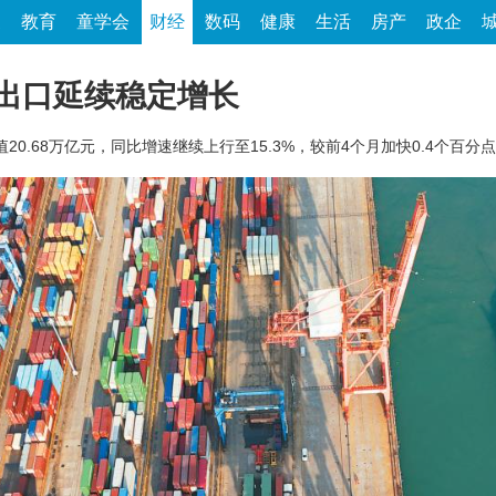
家
教育
童学会
财经
数码
健康
生活
房产
政企
出口延续稳定增长
0.68万亿元，同比增速继续上行至15.3%，较前4个月加快0.4个百分