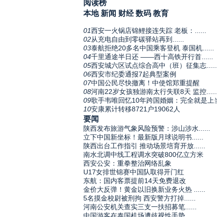
阅读榜
本地
新闻
财经
数码
教育
01
西安一火锅店锦鲤接连失踪 老板：......
02
从充电自由到零碳驿站再到......
03
泰航拒绝20多名中国乘客登机 泰国机......
04
千里通途半日还 ——西十高铁开行首......
05
西安城六区试点综合高中（班）征集志.....
06
西安市纪委通报7起典型案例
07
中国公民尽快撤离！中使馆郑重提醒
08
河南22岁女孩独游南太行失联8天 监控.....
09
歌手韦唯回忆10年跨国婚姻：完全就是上
10
安康累计转移8721户19062人
要闻
陕西发布旅游气象风险预警：涉山涉水......
立下中国新坐标！最新版月球说明书......
陕西出台工作指引 推动场景培育开放......
南水北调中线工程调水突破800亿立方米
西安公安：重拳整治网络乱象
U17女排世锦赛中国队取得开门红
东航：国内客票提前14天免费退改
金价大反弹！黄金以旧换新业务火热 ......
5名摸金校尉被刑拘 西安警方打掉......
河南公安机关查实三支一扶招募笔......
中国游客在泰国机场遭歧视性手势......