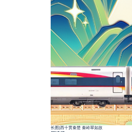
长图|西十贯秦楚 秦岭翠如故