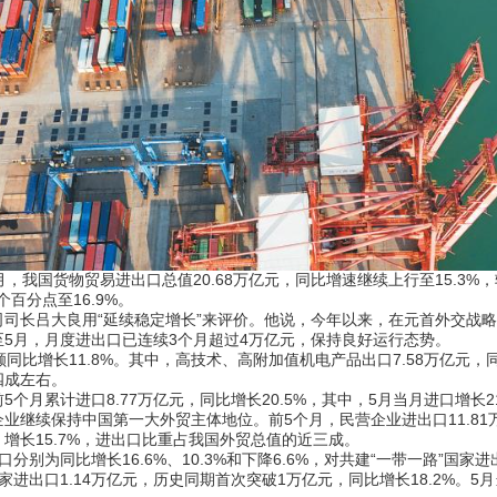
国货物贸易进出口总值20.68万亿元，同比增速继续上行至15.3%，
个百分点至16.9%。
长吕大良用“延续稳定增长”来评价。他说，今年以来，在元首外交战略
5月，月度进出口已连续3个月超过4万亿元，保持良好运行态势。
同比增长11.8%。其中，高技术、高附加值机电产品出口7.58万亿元，
四成左右。
累计进口8.77万亿元，同比增长20.5%，其中，5月当月进口增长2
续保持中国第一大外贸主体地位。前5个月，民营企业进出口11.81万
，增长15.7%，进出口比重占我国外贸总值的近三成。
同比增长16.6%、10.3%和下降6.6%，对共建“一带一路”国家进出
口1.14万亿元，历史同期首次突破1万亿元，同比增长18.2%。5月当