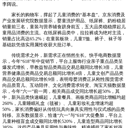
李阔说。
家长的购物车，撑起了儿童消费的“基本盘”。京东消费及
产业发展研究院数据显示，婴童洗护用品、纸尿裤、奶粉稳居
销量前三名，童装与营养辅食跻身前五，五大品类稳稳撑起儿
童用品消费的主流。在纸尿裤品类中，拉拉裤成为绝对主流，
销量占比高达65.2%；在童装板块，儿童T恤、裤子、袜子等
基础款凭借实用属性收获大批订单。
传统需求之外，新需求正在悄然生长。快手电商数据显
示，今年“618”年中促销节，平台上服饰行业亲子重点品类呈
爆发式增长，早教益智品类商品交易总额同比增长3倍，儿童
营养健康品类商品交易总额同比增长4倍，儿童文创产品品类
商品交易总额同比增长9倍，表明母婴消费正从刚性囤货需求
向品质育儿、互动陪伴、文化消费需求转变。淘宝天猫数据显
示，今年“六一”前一周，相关商品成交同比增长超50%，其
中，新兴品类快速崛起，儿童餐具、画板类商品同比增幅均超
260%，儿童睡眠礼盒（毯被）、儿童彩妆礼盒增速均超
50%，家长消费偏好从传统玩具向兼具实用性与仪式感的品类
转移。京东数据显示，恰逢“六一”与“618”大促叠加，平台上
儿童种植盲盒成交额同比增长520%，儿童造型商品同比增长
385%。这些产品兼具实用性与趣味性，精准捕捉了家长对孩