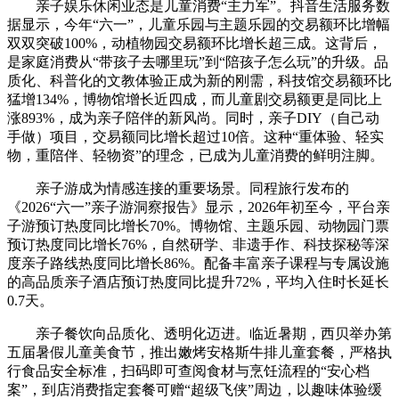
亲子娱乐休闲业态是儿童消费“主力军”。抖音生活服务数
据显示，今年“六一”，儿童乐园与主题乐园的交易额环比增幅
双双突破100%，动植物园交易额环比增长超三成。这背后，
是家庭消费从“带孩子去哪里玩”到“陪孩子怎么玩”的升级。品
质化、科普化的文教体验正成为新的刚需，科技馆交易额环比
猛增134%，博物馆增长近四成，而儿童剧交易额更是同比上
涨893%，成为亲子陪伴的新风尚。同时，亲子DIY（自己动
手做）项目，交易额同比增长超过10倍。这种“重体验、轻实
物，重陪伴、轻物资”的理念，已成为儿童消费的鲜明注脚。
亲子游成为情感连接的重要场景。同程旅行发布的
《2026“六一”亲子游洞察报告》显示，2026年初至今，平台亲
子游预订热度同比增长70%。博物馆、主题乐园、动物园门票
预订热度同比增长76%，自然研学、非遗手作、科技探秘等深
度亲子路线热度同比增长86%。配备丰富亲子课程与专属设施
的高品质亲子酒店预订热度同比提升72%，平均入住时长延长
0.7天。
亲子餐饮向品质化、透明化迈进。临近暑期，西贝举办第
五届暑假儿童美食节，推出嫩烤安格斯牛排儿童套餐，严格执
行食品安全标准，扫码即可查阅食材与烹饪流程的“安心档
案”，到店消费指定套餐可赠“超级飞侠”周边，以趣味体验缓