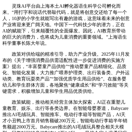
灵珠AI平台由上海本土AI孵化器语生科学公司孵化而
来。“用打字和说话代替敲代码，就是将创意交还给了每一个
人，10岁的小学生就能写出有趣的游戏，这意味着未来的创意
产业将迎来更广阔天地。中国下一代科技少年的潜力，正在
AI的赋能下，引来颠覆性的全面爆发。因此，AI教育所带动
的巨大的消费力，也将成为儿童消费的重要领域。”上海语生
科学董事长陈大年说。
政策对供给端的精准引导，助力产业升级。2025年11月发
布的《关于增强消费品供需适配性进一步促进消费的实施方
案》提出，“丰富婴童产品供给”“推动婴童产品精细化、品质
化、智能化发展，大力推广喂养护理类、出行装备类、户外运
动类、教育玩耍类产品”“加强优质学生用品供给”。在服务婴
幼儿和学生群体方面，各地聚焦“健康成长”和“学习效能”等关
键需求，积极增加儿童和学生用品优质供给。
政策赋能，推动相关经营主体加大探索，AI正在重塑儿
童教育、娱乐、出行等各类边界。在智能母婴赛道，Babycare
推出AI毛绒玩具、智能推车、电动行李箱等智能产品，AI天
才小丑鸭上市首月销售额破200万元，智能电动行李箱半年销
售额超2000万元。Babycare推出的AI毛绒玩具整合相关大模