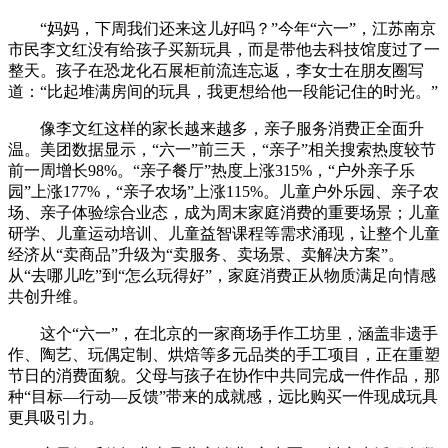
“妈妈，下周我们还来这儿好吗？”今年“六一”，江苏南京
市民李文红没有给孩子买新玩具，而是带他去科技馆度过了一
整天。孩子在恐龙化石展柜前流连忘返，李女士在朋友圈写
道：“比起堆满房间的玩具，我更想给他一段能记住的时光。”
像李文红这样的家长越来越多，亲子服务消费正全面升
温。美团数据显示，“六一”前三天，“亲子”相关搜索热度较节
前一周增长98%。“亲子餐厅”热度上涨315%，“户外亲子乐
园”上涨177%，“亲子农场”上涨115%。儿童户外乐园、亲子农
场、亲子体验综合业态，成为周末家庭消费的重要场景；儿童
研学、儿童运动培训、儿童益智课程等需求涌现，让整个儿童
经济从“卖商品”升级为“卖服务、卖场景、卖解决方案”。
从“去哪儿吃”到“怎么玩得好”，家庭消费正从物质满足向情感
共创升维。
这个“六一”，在北京的一家商场手作工坊里，涵盖非遗手
作、陶艺、玩偶定制、烘焙等多元品类的手工项目，正在重塑
节日的消费面貌。父母与孩子在协作中共同完成一件作品，那
种“目标—行动—反馈”带来的成就感，远比购买一件现成玩具
更具吸引力。