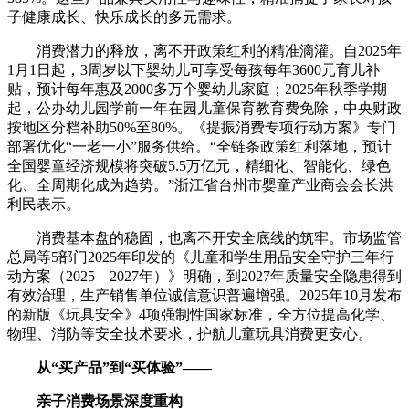
子健康成长、快乐成长的多元需求。
消费潜力的释放，离不开政策红利的精准滴灌。自2025年
1月1日起，3周岁以下婴幼儿可享受每孩每年3600元育儿补
贴，预计每年惠及2000多万个婴幼儿家庭；2025年秋季学期
起，公办幼儿园学前一年在园儿童保育教育费免除，中央财政
按地区分档补助50%至80%。《提振消费专项行动方案》专门
部署优化“一老一小”服务供给。“全链条政策红利落地，预计
全国婴童经济规模将突破5.5万亿元，精细化、智能化、绿色
化、全周期化成为趋势。”浙江省台州市婴童产业商会会长洪
利民表示。
消费基本盘的稳固，也离不开安全底线的筑牢。市场监管
总局等5部门2025年印发的《儿童和学生用品安全守护三年行
动方案（2025—2027年）》明确，到2027年质量安全隐患得到
有效治理，生产销售单位诚信意识普遍增强。2025年10月发布
的新版《玩具安全》4项强制性国家标准，全方位提高化学、
物理、消防等安全技术要求，护航儿童玩具消费更安心。
从“买产品”到“买体验”——
亲子消费场景深度重构