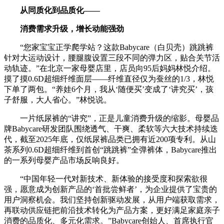
从同质化到品质化——
消费需求升级，增长动能强劲
“您家宝宝正学爬学站？这款Babycare（白贝壳）跳跳裤
针对大运动设计，腰腿腹设置三段不同的弹力区，贴合关节活
动轨迹。”在北京一家母婴店里，店员向95后妈妈林悦介绍。
摸了摸0.6D超细纤维面层——纤维直径仅为蚕丝的1/3，林悦
下单了两包。“养娃6个月，我从‘随便买’变成了‘讲究买’，孩
子舒服，大人省心。”林悦说。
一片纸尿裤的“讲究”，正是儿童消费升级的缩影。母婴品
牌Babycare研发团队围绕透气、干爽、柔软等六大技术持续迭
代，截至2025年底，仅纸尿裤品类已拥有近200项专利。从山
茶系列0.6D超细纤维到首创“跳跳裤”全弹裤体，Babycare推出
的一系列母婴产品市场反响良好。
“中国年轻一代对新技术、新体验的接受度和探索欲很
强，愿意成为创新产品的‘首批尝鲜者’，为企业提供了宝贵的
用户洞察机会。我们坚持创新驱动发展，从用户端获取需求，
再联动供应链把前沿技术转化为产品方案，更好满足家庭亲子
消费的品质化、多元化需求。”Babycare创始人、首席执行官