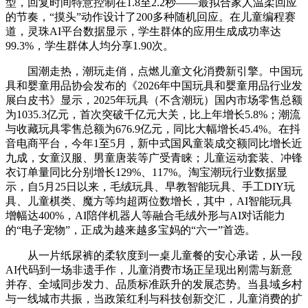
型，回复时间特意控制在1.8至2.2秒——最拟合家人温柔回应
的节奏，“摸头”动作设计了200多种随机回应。在儿童编程赛
道，灵珠AI平台数据显示，学生群体的应用生成成功率达
99.3%，学生群体人均分享1.90次。
国潮走热，潮玩走俏，点燃儿童文化消费新引擎。中国玩
具和婴童用品协会发布的《2026年中国玩具和婴童用品行业发
展白皮书》显示，2025年玩具（不含潮玩）国内市场零售总额
为1035.3亿元，首次突破千亿元大关，比上年增长5.8%；潮流
与收藏玩具零售总额为676.9亿元，同比大幅增长45.4%。在抖
音电商平台，今年1至5月，新中式国风童装成交额同比增长近
九成，女童汉服、男童唐装等广受青睐；儿童运动套装、冲锋
衣订单量同比分别增长129%、117%。淘宝潮玩行业数据显
示，自5月25日以来，毛绒玩具、早教智能玩具、手工DIY玩
具、儿童棋类、魔方等均超两位数增长，其中，AI智能玩具
增幅达400%，AI陪伴机器人等融合毛绒外形与AI对话能力
的“电子宠物”，正成为越来越多宝妈的“六一”首选。
从一片纸尿裤的柔软度到一桌儿童餐的安心承诺，从一段
AI代码到一场非遗手作，儿童消费市场正呈现出刚需与新意
并存、全域同步发力、品质标准跃升的发展态势。当县域乡村
与一线城市共振，当政策红利与科技创新交汇，儿童消费的扩