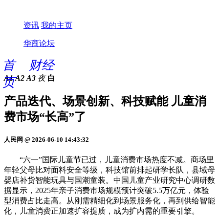
资讯
我的主页
华商论坛
首
财经
A1
A2
A3
夜
白
页
产品迭代、场景创新、科技赋能 儿童消
费市场“长高”了
人民网 @ 2026-06-10 14:43:32
“六一”国际儿童节已过，儿童消费市场热度不减。商场里
年轻父母比对面料安全等级，科技馆前排起研学长队，县域母
婴店补货智能玩具与国潮童装。中国儿童产业研究中心调研数
据显示，2025年亲子消费市场规模预计突破5.5万亿元，体验
型消费占比走高。从刚需精细化到场景服务化，再到供给智能
化，儿童消费正加速扩容提质，成为扩内需的重要引擎。