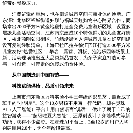
解带娃就餐压力。
消费逻辑的重构，也在倒逼城市空间与商业体的焕新。广
东深圳龙华区福城街道妇联与福城天虹购物中心跨界合作，商
场拿出2000平方米黄金地段打造全免费儿童游乐区域，设置多
层级儿童活动空间。江苏南京建成10个特色鲜明的儿童友好街
区，桥北商圈弘阳街区、竹蜻蜓街区入选城市儿童友好空间建
设可复制经验清单。上海巴拉巴拉在徐汇滨江打造2500平方米
儿童友好“热爱社区”，攀岩、露营、滑板、泡泡乐园等场景上
新，活动现场推出五大品类新品首发，为亲子家庭打造可参
与、可创造、可带走的沉浸式消费体验。
从中国制造到中国智造——
科技赋能供给，品质引领未来
上海市浦东新区万科实验小学三年级的彭星茗，最近成了
班里的“小明星”。这个10岁男孩不用写一行代码，却在灵珠
AI（人工智能）平台上用自然语言“说话”，做出了属于自己的
益智游戏——“超级吃豆大冒险”，还原创设计了穿墙模式等新
功能，获得不少点赞。在灵珠AI平台上，3至12岁的用户人均
创建应用2.8个，为全年龄段最高。