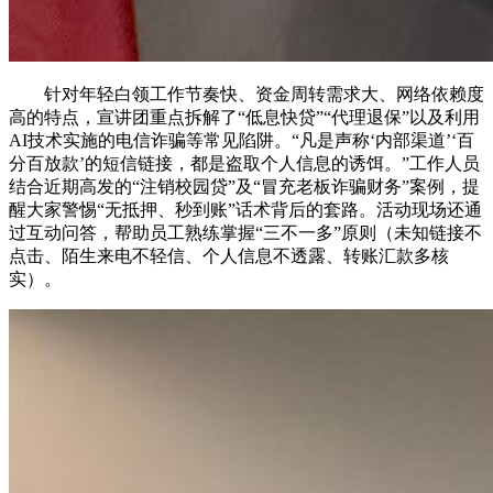
针对年轻白领工作节奏快、资金周转需求大、网络依赖度
高的特点，宣讲团重点拆解了“低息快贷”“代理退保”以及利用
AI技术实施的电信诈骗等常见陷阱。“凡是声称‘内部渠道’‘百
分百放款’的短信链接，都是盗取个人信息的诱饵。”工作人员
结合近期高发的“注销校园贷”及“冒充老板诈骗财务”案例，提
醒大家警惕“无抵押、秒到账”话术背后的套路。活动现场还通
过互动问答，帮助员工熟练掌握“三不一多”原则（未知链接不
点击、陌生来电不轻信、个人信息不透露、转账汇款多核
实）。