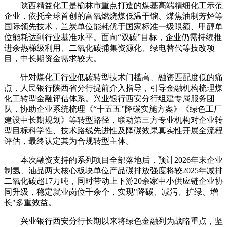
陕西精益化工是榆林市重点打造的煤基高端精细化工示范
企业，依托全球首创的富氧燃烧煤低温干馏、煤焦油制芳烃等
国际领先技术，兰炭单位能耗优于国家标准一级限额、甲醇单
位能耗达到行业基准水平。面向“双碳”目标，企业仍需持续推
进余热梯级利用、二氧化碳捕集资源化、绿电替代等技改项
目，中长期资金需求较大。
针对煤化工行业低碳转型技术门槛高、融资匹配度低的痛
点，人民银行陕西省分行提前介入指导，引导金融机构梳理煤
化工转型金融评估体系。兴业银行西安分行组建专属服务团
队，协助企业系统梳理《“十五五”降碳实施方案》《绿色工厂
建设中长期规划》等转型路径，联动第三方专业机构对企业转
型目标科学性、技术路线先进性及降碳效果真实性开展全流程
评估，最终认定其为合规转型主体。
本次融资支持的系列项目全部落地后，预计2026年末企业
制氢、油品两大核心板块单位产品碳排放强度将较2025年减排
二氧化碳超17万吨，同时带动上下游20余家中小供应链企业协
同升级，稳定就业岗位千余个，实现"降碳、减污、扩绿、增
长"多重效益。
兴业银行西安分行长期以来将绿色金融列为战略重点，坚