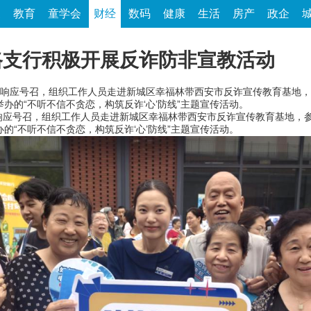
家
教育
童学会
财经
数码
健康
生活
房产
政企
路支行积极开展反诈防非宣教活动
响应号召，组织工作人员走进新城区幸福林带西安市反诈宣传教育基地，
办的“不听不信不贪恋，构筑反诈‘心’防线”主题宣传活动。
号召，组织工作人员走进新城区幸福林带西安市反诈宣传教育基地，参
的“不听不信不贪恋，构筑反诈‘心’防线”主题宣传活动。