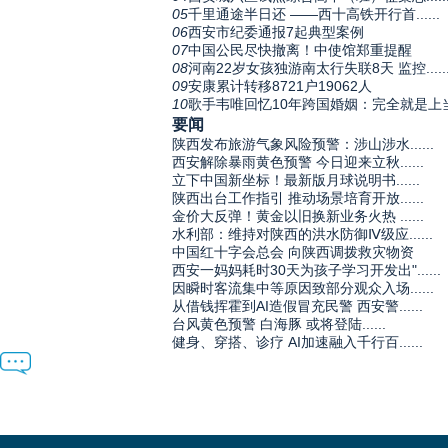
05
千里通途半日还 ——西十高铁开行首......
06
西安市纪委通报7起典型案例
07
中国公民尽快撤离！中使馆郑重提醒
08
河南22岁女孩独游南太行失联8天 监控.....
09
安康累计转移8721户19062人
10
歌手韦唯回忆10年跨国婚姻：完全就是上
要闻
陕西发布旅游气象风险预警：涉山涉水......
西安解除暴雨黄色预警 今日迎来立秋......
立下中国新坐标！最新版月球说明书......
陕西出台工作指引 推动场景培育开放......
金价大反弹！黄金以旧换新业务火热 ......
水利部：维持对陕西的洪水防御Ⅳ级应......
中国红十字会总会 向陕西调拨救灾物资
西安一妈妈耗时30天为孩子学习开发出"......
因瞬时客流集中等原因致部分观众入场......
从借钱挥霍到AI造假冒充民警 西安警......
台风黄色预警 白海豚 或将登陆......
健身、穿搭、诊疗 AI加速融入千行百......