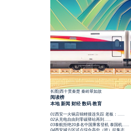
长图|西十贯秦楚 秦岭翠如故
阅读榜
本地
新闻
财经
数码
教育
01
西安一火锅店锦鲤接连失踪 老板：......
02
从充电自由到零碳驿站再到......
03
泰航拒绝20多名中国乘客登机 泰国机......
04
西安城六区试点综合高中（班）征集志.....