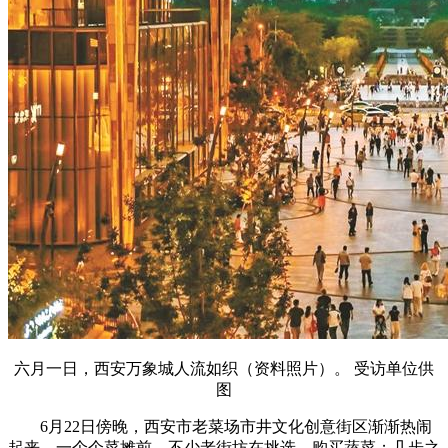
六月一日，西安万象城人流如织（资料照片）。 受访单位供
图
6月22日傍晚，西安市老菜场市井文化创意街区渐渐热闹
起来。一个个菜摊前，不少老街坊在挑选、购买蔬菜；几步之