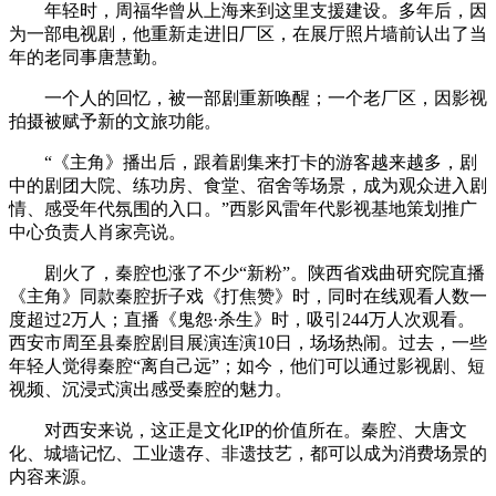
年轻时，周福华曾从上海来到这里支援建设。多年后，因
为一部电视剧，他重新走进旧厂区，在展厅照片墙前认出了当
年的老同事唐慧勤。
一个人的回忆，被一部剧重新唤醒；一个老厂区，因影视
拍摄被赋予新的文旅功能。
“《主角》播出后，跟着剧集来打卡的游客越来越多，剧
中的剧团大院、练功房、食堂、宿舍等场景，成为观众进入剧
情、感受年代氛围的入口。”西影风雷年代影视基地策划推广
中心负责人肖家亮说。
剧火了，秦腔也涨了不少“新粉”。陕西省戏曲研究院直播
《主角》同款秦腔折子戏《打焦赞》时，同时在线观看人数一
度超过2万人；直播《鬼怨·杀生》时，吸引244万人次观看。
西安市周至县秦腔剧目展演连演10日，场场热闹。过去，一些
年轻人觉得秦腔“离自己远”；如今，他们可以通过影视剧、短
视频、沉浸式演出感受秦腔的魅力。
对西安来说，这正是文化IP的价值所在。秦腔、大唐文
化、城墙记忆、工业遗存、非遗技艺，都可以成为消费场景的
内容来源。