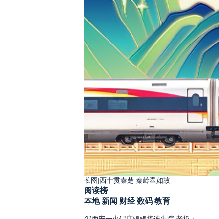
长图|西十贯秦楚 秦岭翠如故
阅读榜
本地
新闻
财经
数码
教育
01
西安一火锅店锦鲤接连失踪 老板：......