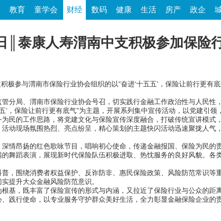
家
教育
童学会
财经
数码
健康
生活
房产
政企
传日║泰康人寿渭南中支积极参加保险
中支积极参与渭南市保险行业协会组织的以“奋进‘十五五’，保险让前行更有
分局、渭南市保险行业协会号召，切实践行金融工作政治性与人民性，7月
五五’，保险让前行更有底气”为主题，开展系列集中宣传活动，以党建引
民的工作思路，将党建文化与保险宣传深度融合，打破传统宣讲模式，
。活动现场氛围热烈、亮点纷呈，精心策划的主题快闪活动迅速聚拢人气
情昂扬的红色歌咏节目，唱响初心使命，传递金融报国、保险为民的责
满的舞蹈表演，展现新时代保险队伍积极进取、热忱服务的良好风貌。各
，围绕消费者权益保护、反诈防非、惠民保险政策、风险防范常识等重
切实提升大众金融风险防范意识。
基，既丰富了保险宣传的形式与内涵，又拉近了保险行业与公众的距离
心、践行使命，以专业服务守护群众美好生活，全力彰显金融保险企业的