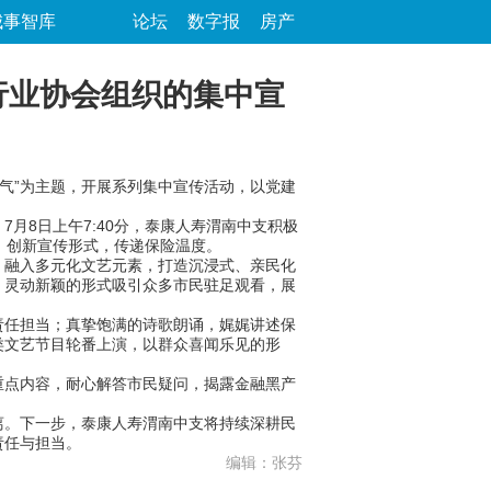
城事智库
论坛
数字报
房产
行业协会组织的集中宣
底气”为主题，开展系列集中宣传活动，以党建
8日上午7:40分，泰康人寿渭南中支积极
领，创新宣传形式，传递保险温度。
融入多元化文艺元素，打造沉浸式、亲民化
，灵动新颖的形式吸引众多市民驻足观看，展
任担当；真挚饱满的诗歌朗诵，娓娓讲述保
类文艺节目轮番上演，以群众喜闻乐见的形
点内容，耐心解答市民疑问，揭露金融黑产
。下一步，泰康人寿渭南中支将持续深耕民
责任与担当。
编辑：张芬