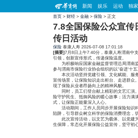
新闻
娱乐
运动
独
首页
>
财经
>
金融
>
保险
> 正文
7.8全国保险公众宣
传日活动
保险
泰康人寿
2026-07-08 17:01:18
[摘要]
7月8日上午7:40分，泰康人寿渭南
引领，创新宣传形式，传递保险温度。
为积极响应国家金融监督管理总局渭南监管
参与渭南市保险行业协会组织的以“奋进‘十
本次活动坚持党建引领、文化赋能、服务为
宣传场景，让保险知识走出柜台、走进群众
现了保险从业者昂扬向上的精神风貌。
同时，员工们登台献上精彩的文艺汇演。深
险守护民生、抵御风险的暖心故事；活力满
式，让保险正能量深入人心。
活动期间，工作人员同步开展保险知识科普
陷阱，引导群众树立科学的保险消费理念，
此次宣传活动，以文艺为载体、以党建为根
生保障，常态化开展保险公益宣传，坚守初