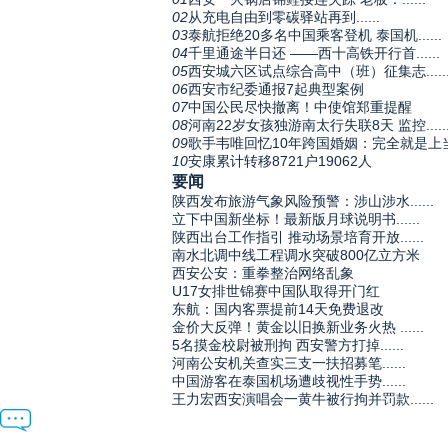
02
从充电自由到零碳驿站再到......
03
泰航拒绝20多名中国乘客登机 泰国机......
04
千里通途半日还 ——西十高铁开行首......
05
西安城六区试点综合高中（班）征集志.....
06
西安市纪委通报7起典型案例
07
中国公民尽快撤离！中使馆郑重提醒
08
河南22岁女孩独游南太行失联8天 监控.....
09
歌手韦唯回忆10年跨国婚姻：完全就是上
10
安康累计转移8721户19062人
要闻
陕西发布旅游气象风险预警：涉山涉水......
立下中国新坐标！最新版月球说明书......
陕西出台工作指引 推动场景培育开放......
南水北调中线工程调水突破800亿立方米
西安公安：重拳整治网络乱象
U17女排世锦赛中国队取得开门红
东航：国内客票提前14天免费退改
金价大反弹！黄金以旧换新业务火热 ......
5名摸金校尉被刑拘 西安警方打掉......
河南公安机关查实三支一扶招募笔......
中国游客在泰国机场遭歧视性手势......
王力宏西安演唱会一黄牛被行拘并罚款......