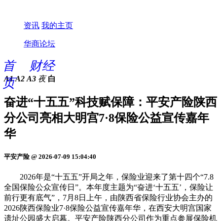
资讯
我的主页
华商论坛
首
财经
A1
A2
A3
夜
白
页
奋进“十五五”科技赋保障：平安产险陕西
分公司亮相大明宫7·8保险公益宣传嘉年
华
平安产险 @ 2026-07-09 15:04:40
2026年是“十五五”开局之年，保险业迎来了第十四个“7.8
全国保险公众宣传日”。本年度主题为“奋进‘十五五’，保险让
前行更有底气”，7月8日上午，由陕西省保险行业协会主办的
2026陕西保险业7·8保险公益宣传嘉年华，在西安大明宫国家
遗址公园盛大启幕。平安产险陕西分公司作为重点参展保险机