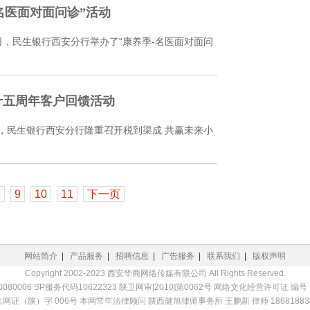
名医面对面问诊”活动
日，民生银行西安分行举办了“康养季-名医面对面问
十五周年客户回馈活动
日，民生银行西安分行隆重召开税到渠成 共赢未来小
8
9
10
11
下一页
网站简介
|
产品服务
|
招聘信息
|
广告服务
|
联系我们
|
版权声明
Copyright 2002-2023 西安华商网络传媒有限公司 All Rights Reserved.
80006 SP服务代码10622323 陕卫网审[2010]第0062号 网络文化经营许可证 编号：
网证（陕）字 006号 本网常年法律顾问 陕西健旭律师事务所 王鹏新 律师 18681883