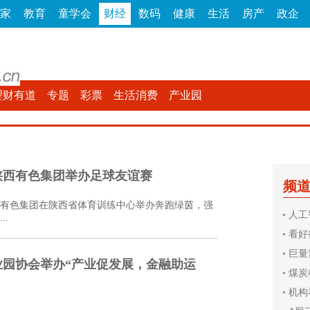
家
教育
童学会
财经
数码
健康
生活
房产
政企
理财有道
专题
彩票
生活消费
产业园
陕西有色集团举办足球友谊赛
频
有色集团在陕西省体育训练中心举办奔跑绿茵，强
人工
.
看好
巨量
园协会举办“产业促发展，金融助运
煤炭
机构