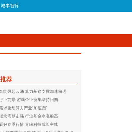
城事智库
论坛
数字报
房产
爱游
优选
道推荐
智能风起云涌 算力基建支撑加速前进
行业前景 游戏企业密集增持回购
需求驱动算力产业“加速跑”
板块震荡走强 行业基金水涨船高
看好春季行情 青睐科技成长主线