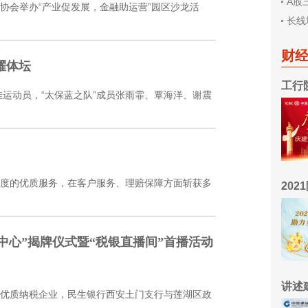
A股
协会举办“产业促发展，金融助运营”园区沙龙活
长线
财
耀体坛
工行
佳运动员，“太保蓝之队”成员张雨霏、覃海洋、谢震
度的优质服务，在客户服务、理赔保障方面斩获多
20
中心”揭牌仪式暨“税银直播间”首播活动
讲述
优质纳税企业，民生银行西安土门支行与莲湖区政