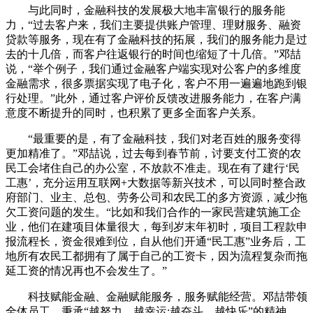
与此同时，金融科技的发展极大地丰富银行的服务能
力，“过去客户来，我们主要提供账户管理、理财服务、融资
贷款等服务，现在有了金融科技的拓展，我们的服务能力是过
去的十几倍，而客户往返银行的时间也缩短了十几倍。”邓喆
说，“举个例子，我们通过金融客户端实现对公客户的多维度
金融需求，很多票据实现了电子化，客户不用一遍遍地跑到银
行处理。”此外，通过客户评价反馈改进服务能力，在客户满
意度不断提升的同时，也积累了更多全面客户关系。
“最重要的是，有了金融科技，我们对老百姓的服务变得
更加精准了。”邓喆说，过去每到春节前，讨要支付工资的农
民工会堵住自己的办公室，不放款不准走。现在有了建行‘民
工惠’，充分运用互联网+大数据等新兴技术，可以同时整合政
府部门、业主、总包、劳务公司和农民工的多方资源，减少拖
欠工资问题的发生。“比如和我们合作的一家民营建筑施工企
业，他们在建项目体量很大，每到岁末年初时，项目工程款申
报流程长，资金很难到位，自从他们开通“民工惠”业务后，工
地所有农民工都拥有了属于自己的工资卡，因为流程复杂而拖
延工资的情况再也不会发生了。”
科技赋能金融、金融赋能服务，服务赋能经营。邓喆带领
全体员工，秉承“越努力、越幸运;越奋斗，越快乐”的精神，