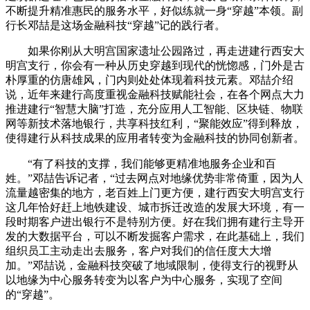
不断提升精准惠民的服务水平，好似练就一身“穿越”本领。副
行长邓喆是这场金融科技“穿越”记的践行者。
如果你刚从大明宫国家遗址公园路过，再走进建行西安大
明宫支行，你会有一种从历史穿越到现代的恍惚感，门外是古
朴厚重的仿唐雄风，门内则处处体现着科技元素。邓喆介绍
说，近年来建行高度重视金融科技赋能社会，在各个网点大力
推进建行“智慧大脑”打造，充分应用人工智能、区块链、物联
网等新技术落地银行，共享科技红利，“聚能效应”得到释放，
使得建行从科技成果的应用者转变为金融科技的协同创新者。
“有了科技的支撑，我们能够更精准地服务企业和百
姓。”邓喆告诉记者，“过去网点对地缘优势非常倚重，因为人
流量越密集的地方，老百姓上门更方便，建行西安大明宫支行
这几年恰好赶上地铁建设、城市拆迁改造的发展大环境，有一
段时期客户进出银行不是特别方便。好在我们拥有建行主导开
发的大数据平台，可以不断发掘客户需求，在此基础上，我们
组织员工主动走出去服务，客户对我们的信任度大大增
加。”邓喆说，金融科技突破了地域限制，使得支行的视野从
以地缘为中心服务转变为以客户为中心服务，实现了空间
的“穿越”。