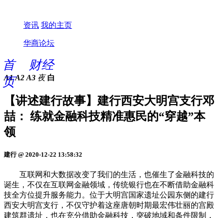
资讯
我的主页
华商论坛
首
财经
A1
A2
A3
夜
白
页
【讲述建行故事】建行西安大明宫支行邓
喆： 练就金融科技精准惠民的“穿越”本
领
建行 @ 2020-12-22 13:58:32
互联网和大数据改变了我们的生活，也催生了金融科技的
诞生，不仅在互联网金融领域，传统银行也在不断借助金融科
技全方位提升服务能力。位于大明宫国家遗址公园东侧的建行
西安大明宫支行，不仅守护着这座唐朝时期最宏伟壮丽的宫殿
建筑群遗址，也在充分借助金融科技，突破地域和条件限制，