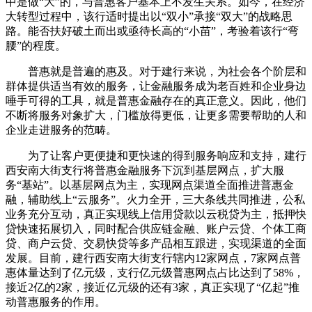
中是做“大”的，与普惠客户基本上不发生关系。如今，在经济
大转型过程中，该行适时提出以“双小”承接“双大”的战略思
路。能否扶好破土而出或亟待长高的“小苗”，考验着该行“弯
腰”的程度。
普惠就是普遍的惠及。对于建行来说，为社会各个阶层和
群体提供适当有效的服务，让金融服务成为老百姓和企业身边
唾手可得的工具，就是普惠金融存在的真正意义。因此，他们
不断将服务对象扩大，门槛放得更低，让更多需要帮助的人和
企业走进服务的范畴。
为了让客户更便捷和更快速的得到服务响应和支持，建行
西安南大街支行将普惠金融服务下沉到基层网点，扩大服
务“基站”。以基层网点为主，实现网点渠道全面推进普惠金
融，辅助线上“云服务”。火力全开，三大条线共同推进，公私
业务充分互动，真正实现线上信用贷款以云税贷为主，抵押快
贷快速拓展切入，同时配合供应链金融、账户云贷、个体工商
贷、商户云贷、交易快贷等多产品相互跟进，实现渠道的全面
发展。目前，建行西安南大街支行辖内12家网点，7家网点普
惠体量达到了亿元级，支行亿元级普惠网点占比达到了58%，
接近2亿的2家，接近亿元级的还有3家，真正实现了“亿起”推
动普惠服务的作用。