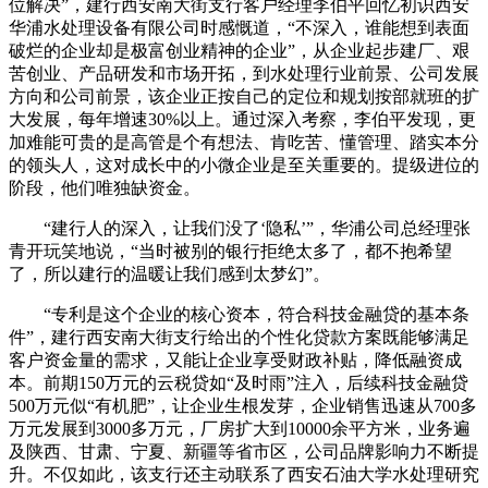
位解决”，建行西安南大街支行客户经理李伯平回忆初识西安
华浦水处理设备有限公司时感慨道，“不深入，谁能想到表面
破烂的企业却是极富创业精神的企业”，从企业起步建厂、艰
苦创业、产品研发和市场开拓，到水处理行业前景、公司发展
方向和公司前景，该企业正按自己的定位和规划按部就班的扩
大发展，每年增速30%以上。通过深入考察，李伯平发现，更
加难能可贵的是高管是个有想法、肯吃苦、懂管理、踏实本分
的领头人，这对成长中的小微企业是至关重要的。提级进位的
阶段，他们唯独缺资金。
“建行人的深入，让我们没了‘隐私’”，华浦公司总经理张
青开玩笑地说，“当时被别的银行拒绝太多了，都不抱希望
了，所以建行的温暖让我们感到太梦幻”。
“专利是这个企业的核心资本，符合科技金融贷的基本条
件”，建行西安南大街支行给出的个性化贷款方案既能够满足
客户资金量的需求，又能让企业享受财政补贴，降低融资成
本。前期150万元的云税贷如“及时雨”注入，后续科技金融贷
500万元似“有机肥”，让企业生根发芽，企业销售迅速从700多
万元发展到3000多万元，厂房扩大到10000余平方米，业务遍
及陕西、甘肃、宁夏、新疆等省市区，公司品牌影响力不断提
升。不仅如此，该支行还主动联系了西安石油大学水处理研究