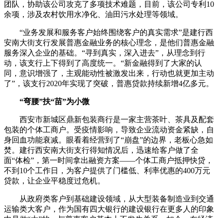
团队，协助该公司攻克了多项技术难题，目前，该公司专利10
余项，涉及农村饮用水净化、油田污水处理等领域。
“业务发展和服务客户始终围绕客户的真实需求”是建行西
安南大街支行发展普惠金融业务的核心理念，是他们普惠金融
服务深入企业的基础。“寻到真实，深入进去”，从理念到行
动，该支行上下得到了高度统一。“新金融得到了大家的认
同，意识增强了，主观能动性被激发出来，行动也就更加主动
了”，该支行2020年实现了突破，普惠贷款持续新增4亿多元。
“弯腰”扶“苗”为小微
西安市新城区鼎新包装商行是一家主营茶叶、茶具及配套
包装的个体工商户。受疫情影响，导致企业流动资金紧缺，自
身回血功能衰减。眼看着经营到了“崩盘”的边界，老板心急如
焚。建行西安南大街支行得知情况后，迅速给客户做了全
面“体检”，第一时间拿出融资方案——个体工商户抵押快贷，
不到10个工作日，为客户提供了门槛低、利率优惠的400万元
贷款，让企业平稳度过危机。
从政府类客户到基础建设领域，从大型装备制造业到交通
运输类大客户，作为国有四大银行的建设银行在更多人的印象