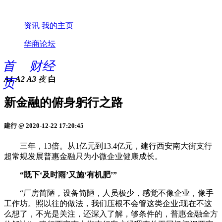
资讯
我的主页
华商论坛
首
财经
A1
A2
A3
夜
白
页
新金融的俯身躬行之路
建行 @ 2020-12-22 17:20:45
三年，13倍。从1亿元到13.4亿元，建行西安南大街支行
超常规发展普惠金融只为小微企业健康成长。
“既下‘及时雨’又施‘有机肥’”
“厂房简陋，设备简陋，人员极少，感觉不像企业，像手
工作坊。照以往的做法，我们压根不会管这类企业;现在不这
么想了，不光是关注，还深入了解，够条件的，普惠金融全方