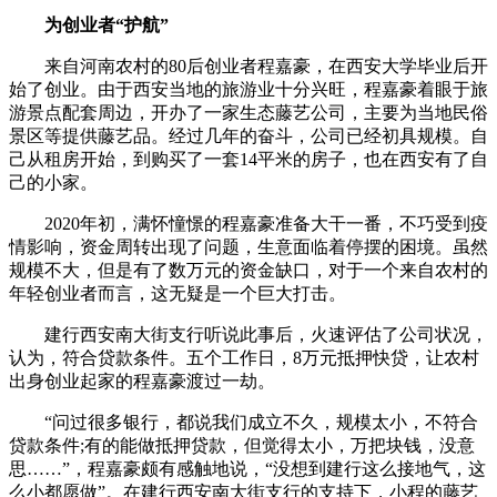
为创业者“护航”
来自河南农村的80后创业者程嘉豪，在西安大学毕业后开
始了创业。由于西安当地的旅游业十分兴旺，程嘉豪着眼于旅
游景点配套周边，开办了一家生态藤艺公司，主要为当地民俗
景区等提供藤艺品。经过几年的奋斗，公司已经初具规模。自
己从租房开始，到购买了一套14平米的房子，也在西安有了自
己的小家。
2020年初，满怀憧憬的程嘉豪准备大干一番，不巧受到疫
情影响，资金周转出现了问题，生意面临着停摆的困境。虽然
规模不大，但是有了数万元的资金缺口，对于一个来自农村的
年轻创业者而言，这无疑是一个巨大打击。
建行西安南大街支行听说此事后，火速评估了公司状况，
认为，符合贷款条件。五个工作日，8万元抵押快贷，让农村
出身创业起家的程嘉豪渡过一劫。
“问过很多银行，都说我们成立不久，规模太小，不符合
贷款条件;有的能做抵押贷款，但觉得太小，万把块钱，没意
思……”，程嘉豪颇有感触地说，“没想到建行这么接地气，这
么小都愿做”。在建行西安南大街支行的支持下，小程的藤艺