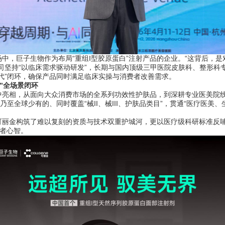
，巨子生物作为布局“重组I型胶原蛋白”注射产品的企业。“这背后，是
司坚持“以临床需求驱动研发”，长期与国内顶级三甲医院皮肤科、整形科
代”闭环，确保产品同时满足临床实操与消费者改善需求。
”全场景闭环
相，从面向大众消费市场的全系列功效性护肤品，到深耕专业医美院线的
乃至全球少有的、同时覆盖“械II、械III、护肤品类目”，贯通“医疗医美
金构筑了难以复刻的资质与技术双重护城河，更以医疗级科研标准反哺C
费者心智。