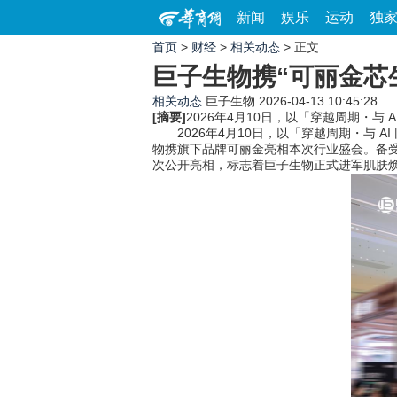
新闻
娱乐
运动
独
首页
>
财经
>
相关动态
> 正文
巨子生物携“可丽金芯
相关动态
巨子生物
2026-04-13 10:45:28
[摘要]
2026年4月10日，以「穿越周期・
2026年4月10日，以「穿越周期・与
物携旗下品牌可丽金亮相本次行业盛会。备受
次公开亮相，标志着巨子生物正式进军肌肤