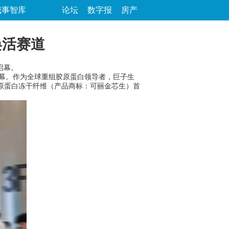
城事智库
论坛
数字报
房产
焕活赛道
启幕。
大启幕。作为全球重组胶原蛋白领导者，巨子生
胶原蛋白冻干纤维（产品商标：可丽金芯生）首