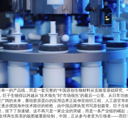
一的产品线，而是一套完整的“中国原创生物材料从实验室基础研究、
，巨子生物得以跨越从“技术领先”到“市场领先”的最后一公里。从日常功
更广阔的未来，重组胶原蛋白的应用边界正延伸至组织工程、人工器官等
步摆脱海外技术路径的桎梏，由中国品牌执笔书写原创篇章。巨子生物
局，按下了加速键。这不再只是一家企业的突破，而是一条产业链的崛起
。当全球再生医美的版图被重新绘制，中国，正从参与者变为引领者——而