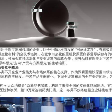
于医疗器械领域的企业，巨子生物此次首发的 “可丽金芯生”，有着极
入级生物材料”的全技术链路，在竞争白热化的重组胶原蛋白赛道形成独有的
，可丽金将持续深化与专业渠道的战略合作，提升品牌在医美上下游产
料领先”走向“产品与方案领先”的生动缩影。
医美竞争格局
不开企业产业能力与市场体系的核心支撑。作为深耕重组胶原蛋白领域
游原料自主研发、中游产品注册转化、下游全渠道布局的全产业链闭环，
 + 大众消费者” 双轨销售策略，构建了覆盖全国的立体化终端网络。官
私立医院和诊所、超13万家连锁药房门店。这一布局不仅搭建起企业链接临
。