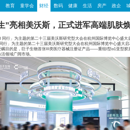
家
教育
童学会
财经
数码
健康
生活
房产
政企
生”亮相美沃斯，正式进军高端肌肤
与 AI 同行」为主题的第二十三届美沃斯研究型大会在杭州国际博览中心盛大
 AI 同行」为主题的第二十三届美沃斯研究型大会在杭州国际博览中心盛
瞩目的是，巨子生物首张III类医疗器械注册证产品——重组Ⅰ型α1亚型
焕活领域广阔市场。