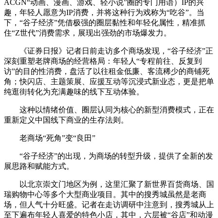
ACGN“动画、漫画、游戏、轻小说”圈的专门用语）IP的兴
趣，年轻人愿意为IP消费，并将这种行为戏称为“吃谷”。当
下，“谷子经济”凭借极强的圈层黏性和年轻化属性，精准抓
住“Z世代”消费需求，展现出强劲的市场爆发力。
《证券日报》记者日前走访多个商场发现，“谷子经济”正
深刻重塑老牌商场的经营格局：年轻人“专程前往、反复到
访”的目的性消费，盘活了以往租金低廉、客流稀少的商铺死
角；快闪店、主题策展、应援互动等沉浸式新业态，更是把单
纯逛街转化为充满趣味的线下互动体验。
这种以情绪价值、圈层认同为核心的新型消费模式，正在
重新定义中国线下商业的生存法则。
老商场“死角”变“良田”
“谷子经济”的出现，为商场的转型升级，提供了全新的发
展思路和赋能方式。
以北京崇文门地区为例，这里汇聚了新世界百货商场、国
瑞购物中心等多个大型商业项目。其中的搜秀城虽然是老商
场，但人气十分旺盛。记者在走访调研中注意到，搜秀城从上
至下遍布年轻人喜爱的特色小店，其中，六层被“谷店”和动漫