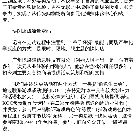
主题区域，举办各类活动，不仅丰富了自身的商业生态，提升
了消费者的购物体验，更在无形之中增强了商场的吸引力和竞
争力，实现了从传统购物场所向多元化消费体验中心的蜕
变。”
快闪店成流量密码
记者在走访过程中注意到，“谷子经济”最能与商场产生化
学反应的方式，是限时、限地、限主题的快闪店。
广州挖煤猫信息科技有限公司创始人顾福昌，是一位有着
多年二次元从业经验的“圈内人”。他曾在游戏公司任职多年，
如今则主要为各类商场提供活动策划和招商支持。
“我们组织这类活动有两个方式，一类是‘角色生日会’，
通过联系游戏或动漫的KOC（在特定群体中具有较大影响力
和话语权的人），发起众筹来组织，我们寻找商场提供场地，
KOC负责制作‘无料’（在二次元圈特指 赠送的周边小礼物 ）
并发放，参与用户需验证游戏角色的‘练度’（指游戏角色的培
养程度）资质才能获得‘无料’；另一类是线下快闪活动，邀请
参展商和Coser（角色扮演）参与，面向公众开放。”顾福昌
说。