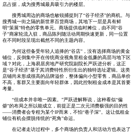
店占据，成为搜秀城最具吸引力的楼层。
搜秀城周边的商场也敏锐捕捉到了“谷子经济”的商机。与
搜秀城一街之隔的新世界百货商场，其地下一层是具有鲜
明“策展”特色的零售单元。商场提供临时摊位，由不同“谷
子”商家轮流入驻，商品陈列随活动周期快速更新，同一位置
在不同时段呈现出截然不同的主题内容。
为何这些备受年轻人追捧的“谷店”，没有选择商场的黄金
铺位，反倒集中开在传统商业视角里租金低廉的高层与地下区
域？对此，上海易居房地产研究院副院长严跃进分析，这正
是“谷子经济”基于其消费特性所衍生出的独特选址逻辑。这类
店铺尚未形成很高的品牌溢价，整体偏向小型零售，商品单价
不高，客群又主要面向年轻群体，因此控制租金成本是其首要
考量。
“但成本并非唯一因素。”严跃进解释说，这种看似“偏
僻”的布局之所以能成立，前提正是二次元消费极强的目的性
——消费者会专程为某个IP而来，不怕“巷子深”。这让低租金
铺位有机会摆脱传统的“死角”命运。
在记者走访过程中，多个商场的负责人和活动方也表达了