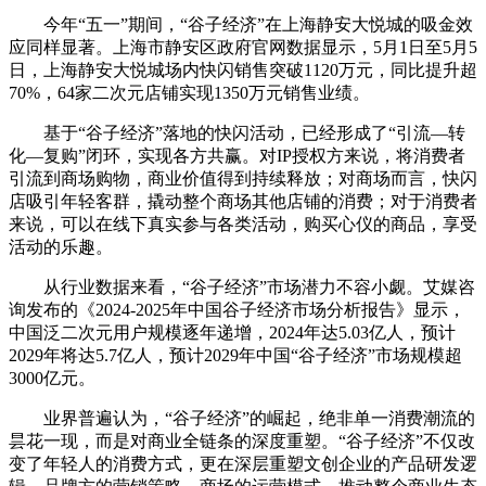
今年“五一”期间，“谷子经济”在上海静安大悦城的吸金效
应同样显著。上海市静安区政府官网数据显示，5月1日至5月5
日，上海静安大悦城场内快闪销售突破1120万元，同比提升超
70%，64家二次元店铺实现1350万元销售业绩。
基于“谷子经济”落地的快闪活动，已经形成了“引流—转
化—复购”闭环，实现各方共赢。对IP授权方来说，将消费者
引流到商场购物，商业价值得到持续释放；对商场而言，快闪
店吸引年轻客群，撬动整个商场其他店铺的消费；对于消费者
来说，可以在线下真实参与各类活动，购买心仪的商品，享受
活动的乐趣。
从行业数据来看，“谷子经济”市场潜力不容小觑。艾媒咨
询发布的《2024-2025年中国谷子经济市场分析报告》显示，
中国泛二次元用户规模逐年递增，2024年达5.03亿人，预计
2029年将达5.7亿人，预计2029年中国“谷子经济”市场规模超
3000亿元。
业界普遍认为，“谷子经济”的崛起，绝非单一消费潮流的
昙花一现，而是对商业全链条的深度重塑。“谷子经济”不仅改
变了年轻人的消费方式，更在深层重塑文创企业的产品研发逻