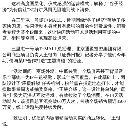
这种高度圈层化、仪式感强的运营模式，解释了“谷子经
济”为何能让“Z世代”风雨无阻地到线下消费。
在三里屯一号场T+MALL，近期围绕“谷子经济”落地了多
家快闪店。快闪活动本身就具有极强的目的性消费属性，消费
者专程为某个IP而来，这让快闪活动可以灵活利用商场的中
庭、街区等空间，实现高效运营。
三里屯一号场T+MALL总经理、北京通盈投资集团有限
公司商业项目负责人王银向《证券日报》记者分享了他们今年
4月份与某IP合作打造“主题痛楼”的经验。
“活动期间，商场外墙、中庭装置、全场屏幕甚至背景音
乐全部统一为IP主题视觉，形成全感官覆盖。在此基础上，团
队设计了‘应援解锁’任务机制，粉丝需在指定地点打卡，才能
换取限量周边或抽奖资格。”王银介绍，这一设计将单纯的“逛
展”升级为沉浸式互动游戏，有效拉动了全场消费。在14天活
动期内，该项目总客流突破60万人次，带动全场销售额近3500
万元，线上话题热度持续发酵。
“这证明，优质的内容能够驱动真实的商业转化。”王银
说。