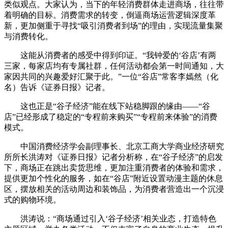
类似观点。大家认为，当下的年轻消费群体走进商场，往往带
着明确的目标。消费需求的转变，倒逼商场运营逻辑深度革
新，更加侧重于寻找“吸引消费者到场”的理由，实现流量集聚
与消费转化。
这能从消费者的感受中得到印证。“我钟爱的‘谷店’有两
三家，每家店均有专属社群，任何活动都会第一时间通知，大
家因共同的兴趣爱好汇聚于此。”一位“谷店”常客李嫣然（化
名）告诉《证券日报》记者。
这也正是“谷子经济”能在线下站稳脚跟的缘由——“谷
店”已经形成了稳定的“专程前来购买”“专程前来体验”的消费
模式。
中国消费经济学会副理事长、北京工商大学商业经济研究
所所长洪涛对《证券日报》记者分析称，在“谷子经济”的启发
下，商场正在跳出卖货思维，更加注重消费者的体验和需求，
提供更加个性化的服务，如在“谷店”附近设置动漫主题的休息
区，摆放相关的活动周边和装饰品，为消费者营造出一个沉浸
式的购物环境。
洪涛说：“商场通过引入‘谷子经济’相关业态，打造特色