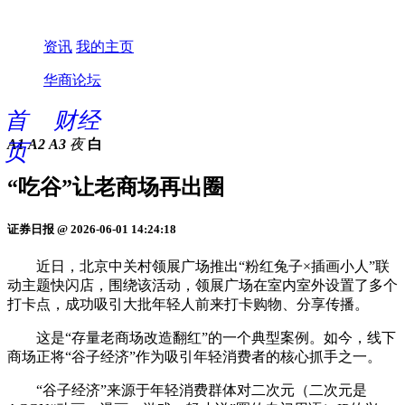
资讯
我的主页
华商论坛
首
财经
A1
A2
A3
夜
白
页
“吃谷”让老商场再出圈
证券日报 @ 2026-06-01 14:24:18
近日，北京中关村领展广场推出“粉红兔子×插画小人”联
动主题快闪店，围绕该活动，领展广场在室内室外设置了多个
打卡点，成功吸引大批年轻人前来打卡购物、分享传播。
这是“存量老商场改造翻红”的一个典型案例。如今，线下
商场正将“谷子经济”作为吸引年轻消费者的核心抓手之一。
“谷子经济”来源于年轻消费群体对二次元（二次元是