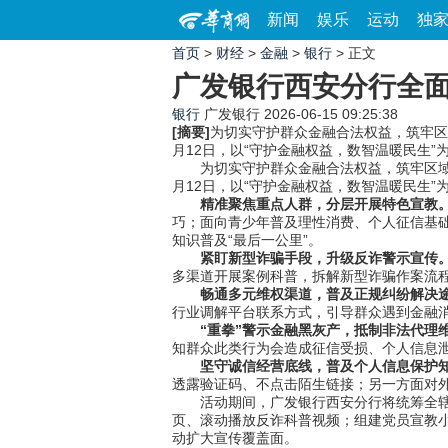
新闻
娱乐
运动
独
首页
>
财经
>
金融
>
银行
> 正文
广发银行西安分行全面
银行
广发银行
2026-06-15 09:25:38
[摘要]
为切实守护群众金融合法权益，筑牢区域
月12日，以“守护金融权益，数智温暖民生
为切实守护群众金融合法权益，筑牢区域金融
月12日，以“守护金融权益，数智温暖民生
精准聚焦重点人群，分层开展特色宣教
巧；面向青少年普及理性消费、个人征信基
知识普及“最后一公里”。
紧盯新型诈骗手段，升级反诈警示宣传
多渠道开展案例科普，拆解新型诈骗作案流
畅通多元维权渠道，普及正规纠纷解决
行业调解平台联系方式，引导群众遇到金融
“
重拳
”
警示金融黑灰产，抵制非法代理
知群众此类行为会造成征信受损、个人信息
坚守诚信经营底线，普及个人信息保护
透露验证码、不点击陌生链接；另一方面对
活动期间，广发银行西安分行将统筹全辖营
页、滚动播放反诈科普视频；组建党员宣教
动扩大宣传覆盖面。