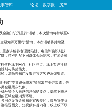
城事智库
论坛
数字报
房产
动
及金融知识万里行”活动，本次活动将持续至6
金融知识万里行”活动，本次活动将持续至6
体，重点讲解养老理财陷阱、电信诈骗识别技
宣讲，精准匹配不同群体金融需求，打通金融
该行依托线下网点、社区驻点、线上客户社群
的辨别与防范能力。
路径，清晰告知广发银行官方客户反馈渠道、
挂账”“专业退保维权”等黑灰产业链套路，告
各类金融黑灰乱象。
手机号等个人敏感信息保护要点，提醒不随意
明的区域金融消费环境。
各网点设置金融知识宣教专区，摆放宣传折
务群推送图文、短视频科普内容，线上线下联