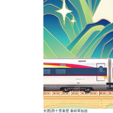
长图|西十贯秦楚 秦岭翠如故