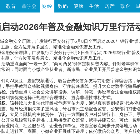
家
教育
童学会
财经
数码
健康
生活
房产
政企
启动2026年普及金融知识万里行活
金融安全屏障，广发银行西安分行于6月8日全面启动2026年银行业“普
”为主题，全方位开展多层次、精准化金融知识普及工作。
安全屏障，广发银行西安分行于6月8日全面启动2026年银行业“普及
”为主题，全方位开展多层次、精准化金融知识普及工作。
。
活动重点面向“一老一少”、“两司两员”群体定制科普内容。针对老年群
础常识；同时面向小微企业从业者、新市民、企业员工开展普惠金融知识
。
针对AI换脸、虚假视频通话、语音合成仿冒亲友等前沿数字诈骗套路，
程，手把手教群众核验视频身份、守住转账底线，提升大众对数字化骗局
途径。
活动重点向社会公众讲解投诉、调解、仲裁、诉讼等合法金融维权
消费纠纷优先选择正规途径合理维权，摒弃非理性维权方式。
维权。
该持续加大非法代理维权危害宣传力度，通过真实案例揭露“代办停息
泄露、额外经济损失等多重风险，号召市民主动配合监管、公安部门打击
知识。
立足金融机构主体责任，该行一方面向客户科普银行卡、身份证、
外公开合规经营服务标准，主动接受群众监督，携手共建安全、可信、透
业网点、社区服务站、企业合作单位、校园宣教点同步开展落地活动：
小队走进社区、商圈、小微企业开展线下讲座；依托微信公众号、客户服