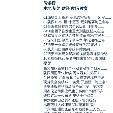
阅读榜
本地
新闻
财经
数码
教育
01
绿染黄土高原 圣地谱写新篇——延安......
02
陕西10市1区“十五五”规划纲要均已发布
03
白海豚维持超强台风级别 江浙多......
04
河南西平县发生重大刑案嫌疑人在逃 ......
05
感冒灵正式纳入禁驾清单 部分市民对......
06
深化扫黑除恶专项斗争 举报途径公布
07
西安一火锅店锦鲤接连失踪 老板：......
08
从充电自由到零碳驿站再到......
09
西安市原规划局副巡视员孙震海接受纪.....
10
泰航拒绝20多名中国乘客登机 泰国机......
要闻
高陵加码新材料产业 碳化硅生产研发......
陕西阴雨天气持续 周末西安气温回升......
台风预警：“白海豚”7日将穿过琉球群岛
现货黄金突破4200美元 开启新一轮上涨？
西安通报赛格商场商户坠亡案：要求支......
周杰伦公司回应私生子传闻：均属不实......
缓堵好法子公布 西安这十个路口......
突然收到自己的不雅照？警方提醒......
福建煎饼大叔张建武因病离世 妻......
广东佛山通报废品场有残障务工人员......